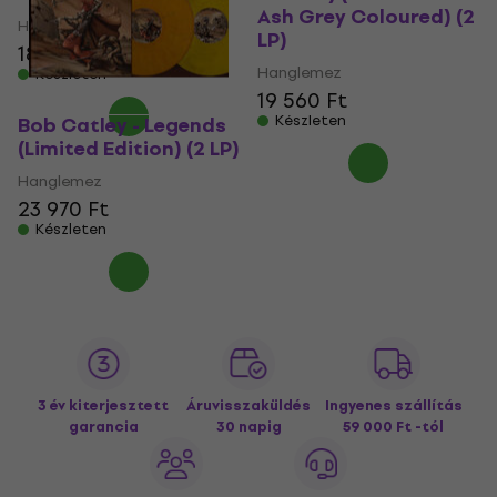
Ash Grey Coloured) (2
Hanglemez
LP)
18 920 Ft
Hanglemez
Készleten
19 560 Ft
Készleten
Bob Catley - Legends
(Limited Edition) (2 LP)
Hanglemez
23 970 Ft
Készleten
3 év kiterjesztett
Áruvisszaküldés
Ingyenes szállítás
garancia
30 napig
59 000 Ft -tól