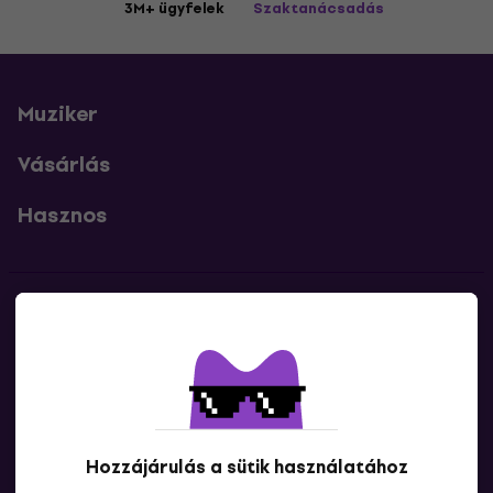
3M+ ügyfelek
Szaktanácsadás
Muziker
Vásárlás
Hasznos
Kapcsolatok
Lépj kapcsolatba velünk
Hozzájárulás a sütik használatához