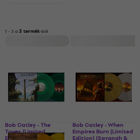
1 - 3 a
3 termék
-ból
Szűrő
Bob Catley - The
Bob Catley - When
Tower (Limited
Empires Burn (Limited
Edition) (2 LP)
Edition) (Savanah &