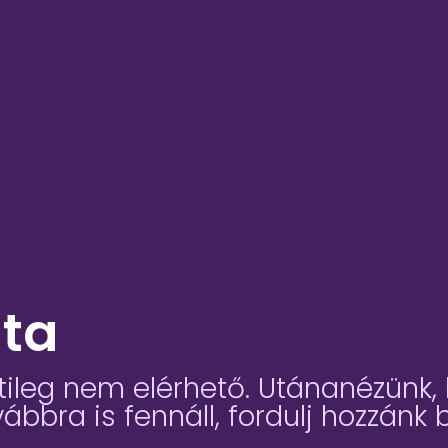
jta
leg nem elérhető. Utánanézünk, k
bbra is fennáll, fordulj hozzánk 