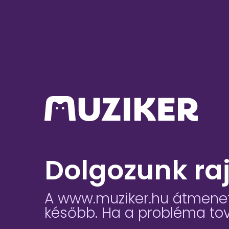
Dolgozunk ra
A www.muziker.hu átmeneti
később. Ha a probléma tová