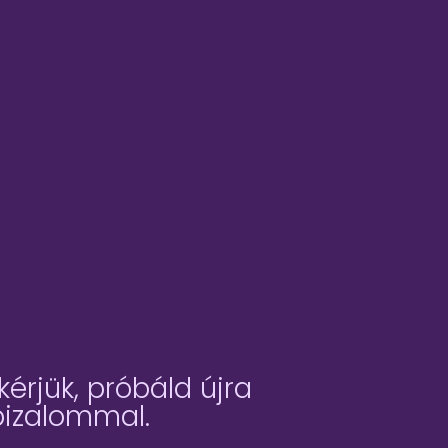
érjük, próbáld újra
bizalommal.