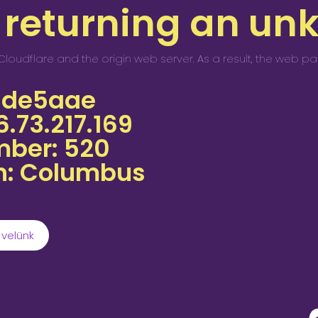
 returning an un
loudflare and the origin web server. As a result, the web p
78de5aae
6.73.217.169
mber: 520
on: Columbus
 velünk