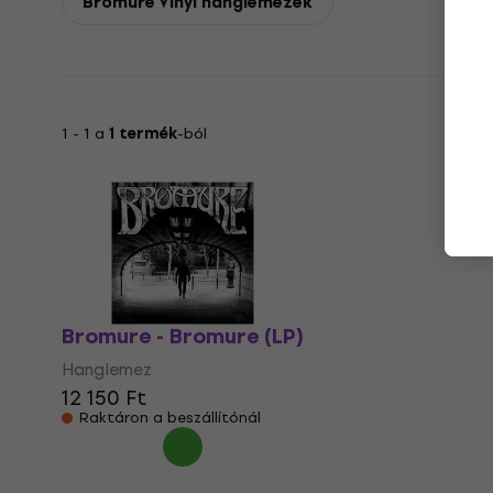
Bromure Vinyl hanglemezek
1 - 1 a
1 termék
-ból
Bromure - Bromure (LP)
Hanglemez
12 150 Ft
Raktáron a beszállítónál