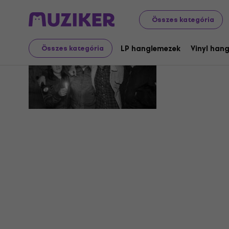
Összes kategória
Bromure
LP hanglemezek
Vinyl han
Összes kategória