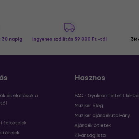
s 30 napig
Ingyenes szállítás
59 000 Ft -tól
3M+
ás
Hasznos
ók és elállások a
FAQ - Gyakran feltett kérdé
től
Muziker Blog
Muziker ajándékutalvány
si feltételek
Ajándék ötletek
eltételek
Kívánságlista