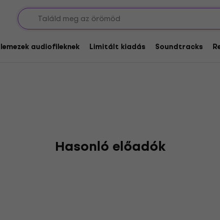
glemezek audiofileknek
Limitált kiadás
Soundtracks
R
Hasonló előadók