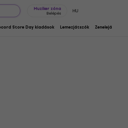
Ajándék ötletek
FAQ
Muziker Blog
Muziker zóna
HU
Belépés
ecord Store Day kiadások
Lemezjátszók
Zenelejátszók