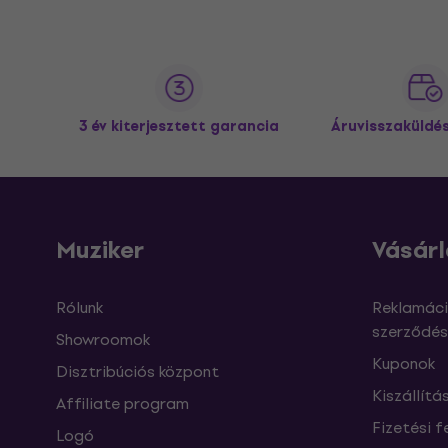
3 év kiterjesztett garancia
Áruvisszaküldé
Muziker
Vásárl
Rólunk
Reklamáci
szerződés
Showroomok
Kuponok
Disztribúciós központ
Kiszállítá
Affiliate program
Fizetési f
Logó