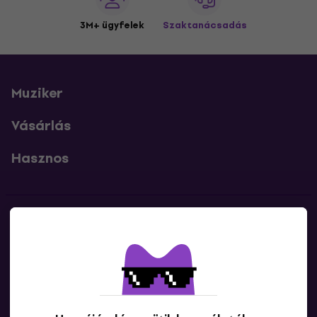
3M+ ügyfelek
Szaktanácsadás
Muziker
Vásárlás
Hasznos
Kapcsolatok
Lépj kapcsolatba velünk