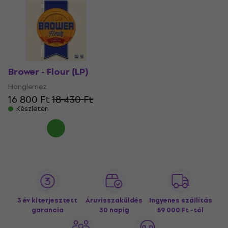
Brower - Flour (LP)
Hanglemez
16 800 Ft
18 430 Ft
Készleten
3 év kiterjesztett
Áruvisszaküldés
Ingyenes szállítás
garancia
30 napig
59 000 Ft -tól