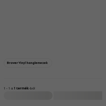
Brower Vinyl hanglemezek
1 - 1 a
1 termék
-ból
Szűrő