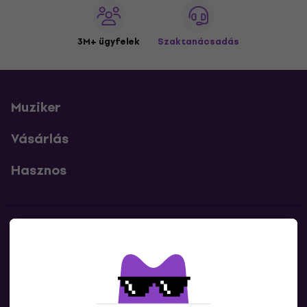
3M+ ügyfelek
Szaktanácsadás
Muziker
Vásárlás
Hasznos
Kapcsolatok
Lépj kapcsolatba velünk