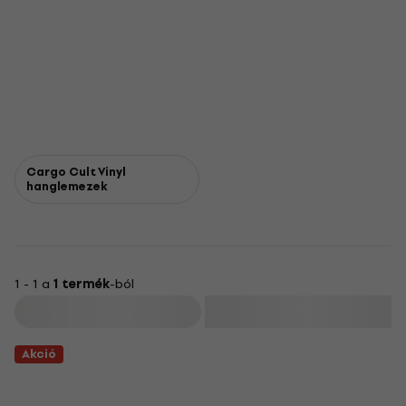
Cargo Cult Vinyl
hanglemezek
1 - 1 a
1 termék
-ból
Szűrő
Akció