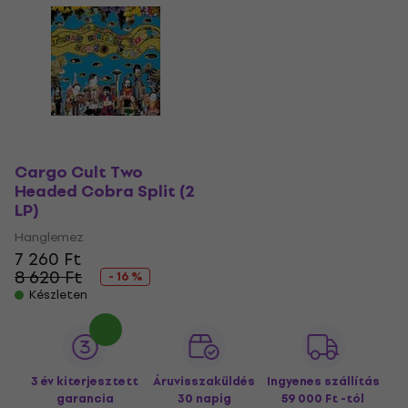
Cargo Cult Two
Headed Cobra Split (2
LP)
Hanglemez
7 260 Ft
8 620 Ft
- 16 %
Készleten
3 év kiterjesztett
Áruvisszaküldés
Ingyenes szállítás
garancia
30 napig
59 000 Ft -tól