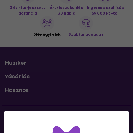
3 év kiterjesztett
Áruvisszaküldés
Ingyenes szállítás
garancia
30 napig
59 000 Ft -tól
3M+ ügyfelek
Szaktanácsadás
Muziker
Vásárlás
Hasznos
Kapcsolatok
Lépj kapcsolatba velünk