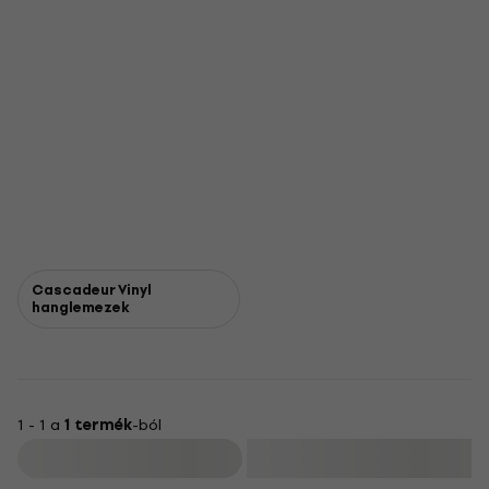
Cascadeur Vinyl
hanglemezek
1 - 1 a
1 termék
-ból
Szűrő