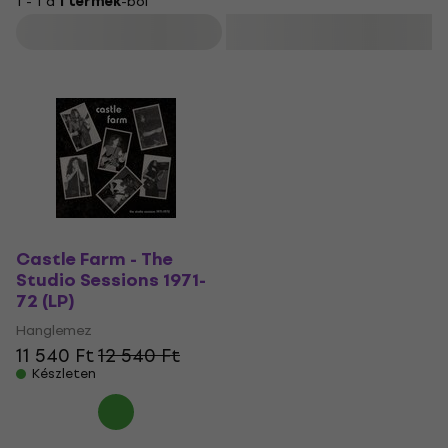
1 - 1 a
1 termék
-ból
Szűrő
Castle Farm - The
Studio Sessions 1971-
72 (LP)
Hanglemez
11 540 Ft
12 540 Ft
Készleten