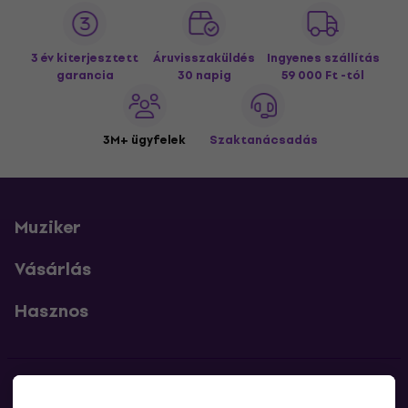
3 év kiterjesztett
Áruvisszaküldés
Ingyenes szállítás
garancia
30 napig
59 000 Ft -tól
3M+ ügyfelek
Szaktanácsadás
Muziker
Vásárlás
Hasznos
Kapcsolatok