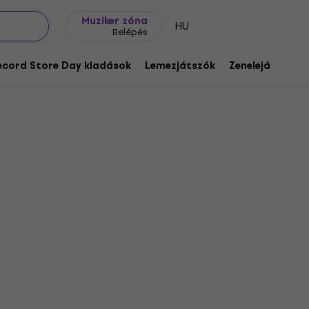
Ajándék ötletek
FAQ
Muziker Blog
Muziker zóna
HU
Belépés
ecord Store Day kiadások
Lemezjátszók
Zenelejátszók