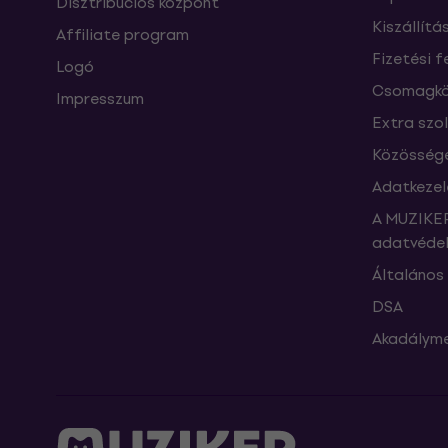
Disztribúciós központ
Kiszállítá
Affiliate program
Fizetési f
Logó
Csomagkö
Impresszum
Extra szo
Közössége
Adatkezel
A MUZIKER
adatvédel
Általános 
DSA
Akadályme