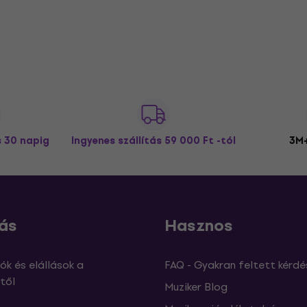
s 30 napig
Ingyenes szállítás
59 000 Ft -tól
3M+
ás
Hasznos
ók és elállások a
FAQ - Gyakran feltett kérdé
től
Muziker Blog