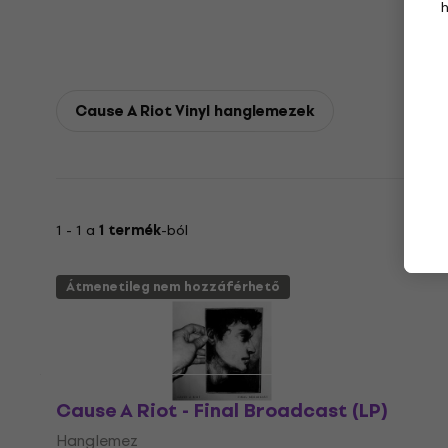
Cause A Riot Vinyl hanglemezek
1 - 1 a
1 termék
-ból
Átmenetileg nem hozzáférhető
Cause A Riot - Final Broadcast (LP)
Hanglemez