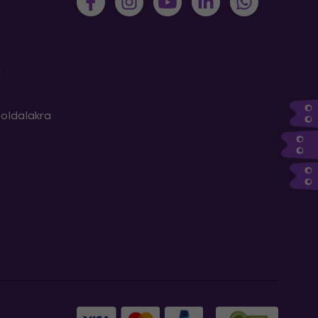
m
oldalakra