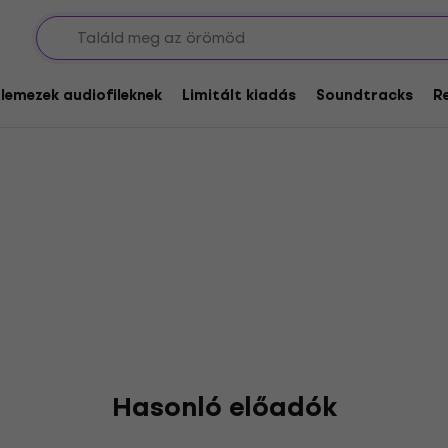
iot
glemezek audiofileknek
Limitált kiadás
Soundtracks
R
Hasonló előadók