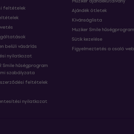
Muziker ajándékutalvány
si feltételek
Ajándék ötletek
eltételek
Kívánságlista
vetés
Muziker Smile hűségprogra
lgáltatások
Sütik kezelése
n belüli vásárlás
Figyelmeztetés a csaló web
ési nyilatkozat
 Smile hűségprogram
mi szabályzata
szerződési feltételek
ntesítési nyilatkozat