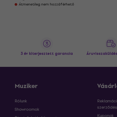
Átmenetileg nem hozzáférhető
3 év kiterjesztett garancia
Áruvisszaküldé
Muziker
Vásárl
Rólunk
Reklamáci
szerződés
Showroomok
Kuponok