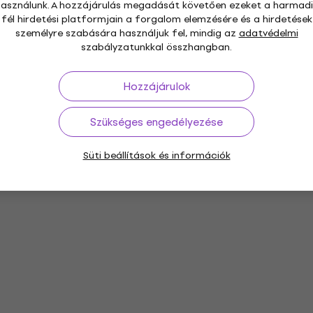
használunk. A hozzájárulás megadását követően ezeket a harmadi
fél hirdetési platformjain a forgalom elemzésére és a hirdetések
személyre szabására használjuk fel, mindig az
adatvédelmi
szabályzatunkkal összhangban.
Hozzájárulok
Szükséges engedélyezése
Süti beállítások és információk