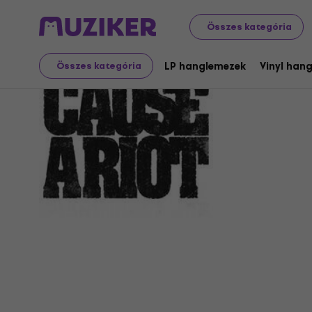
Összes kategória
Cause A R
LP hanglemezek
Vinyl han
Összes kategória