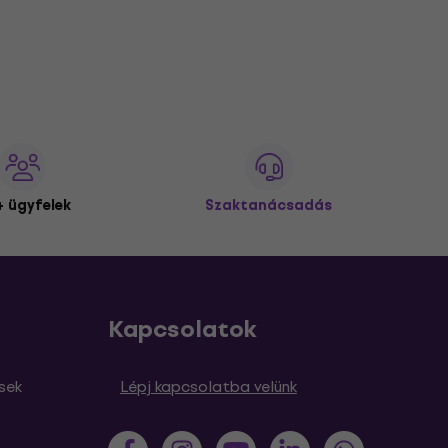
 ügyfelek
Szaktanácsadás
Kapcsolatok
sek
Lépj kapcsolatba velünk