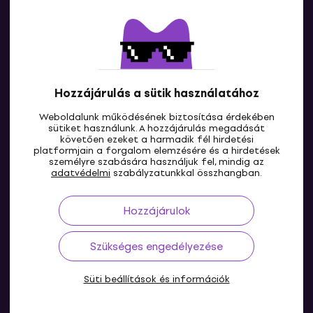
Lépj kapcsolatba velünk
Hozzájárulás a sütik használatához
Weboldalunk működésének biztosítása érdekében
sütiket használunk. A hozzájárulás megadását
követően ezeket a harmadik fél hirdetési
platformjain a forgalom elemzésére és a hirdetések
személyre szabására használjuk fel, mindig az
HU
adatvédelmi
szabályzatunkkal összhangban.
Hozzájárulok
Szükséges engedélyezése
Süti beállítások és információk
© 2004-2026 MUZIKER a.s.