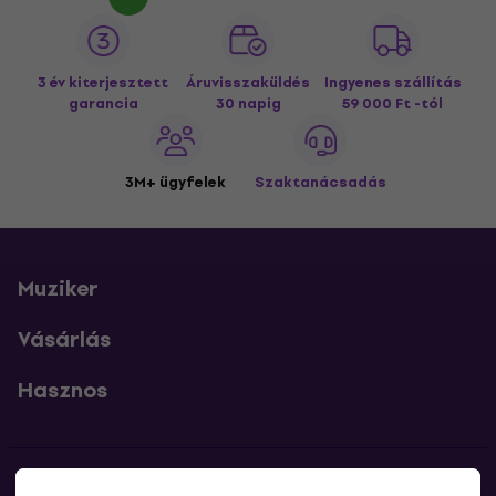
3 év kiterjesztett
Áruvisszaküldés
Ingyenes szállítás
garancia
30 napig
59 000 Ft -tól
3M+ ügyfelek
Szaktanácsadás
Muziker
Vásárlás
Hasznos
Kapcsolatok