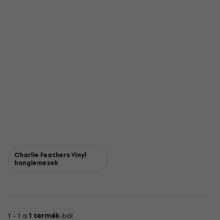
Charlie Feathers Vinyl
hanglemezek
1 - 1 a
1 termék
-ból