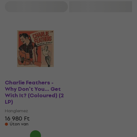
Szűrő
Charlie Feathers -
Why Don't You... Get
With It? (Coloured) (2
LP)
Hanglemez
16 980 Ft
Úton van