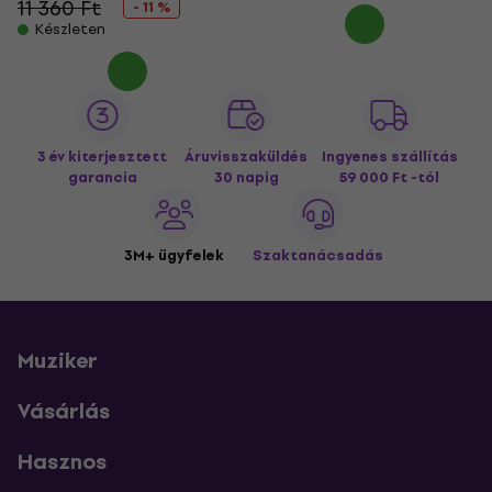
11 360 Ft
- 11 %
Készleten
3 év kiterjesztett
Áruvisszaküldés
Ingyenes szállítás
garancia
30 napig
59 000 Ft -tól
3M+ ügyfelek
Szaktanácsadás
Muziker
Vásárlás
Hasznos