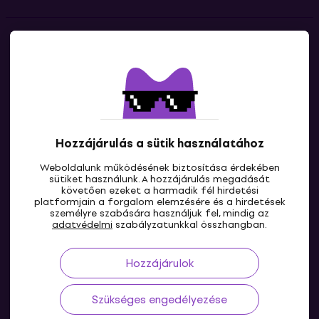
Kapcsolatok
Lépj kapcsolatba velünk
Hozzájárulás a sütik használatához
Weboldalunk működésének biztosítása érdekében
sütiket használunk. A hozzájárulás megadását
követően ezeket a harmadik fél hirdetési
platformjain a forgalom elemzésére és a hirdetések
személyre szabására használjuk fel, mindig az
HU
adatvédelmi
szabályzatunkkal összhangban.
Hozzájárulok
Szükséges engedélyezése