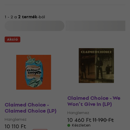
1 - 2 a
2 termék
-ból
Szűrő
Akció
Claimed Choice - We
Won't Give In (LP)
Claimed Choice -
Claimed Choice (LP)
Hanglemez
10 460 Ft
11 190 Ft
Hanglemez
10 110 Ft
Készleten