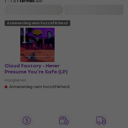
1 - 1 a
1 termék
-ból
Szűrő
Átmenetileg nem hozzáférhető
Cloud Factory - Never
Presume You're Safe (LP)
Hanglemez
Átmenetileg nem hozzáférhető