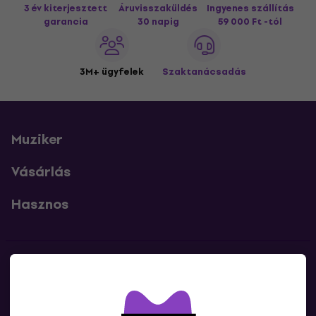
3 év kiterjesztett
Áruvisszaküldés
Ingyenes szállítás
garancia
30 napig
59 000 Ft -tól
3M+ ügyfelek
Szaktanácsadás
Muziker
Vásárlás
Hasznos
Kapcsolatok
Lépj kapcsolatba velünk