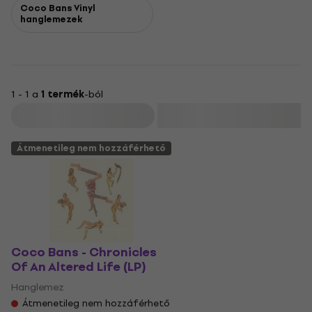
Coco Bans Vinyl
hanglemezek
1 - 1 a
1 termék
-ból
Szűrő
Átmenetileg nem hozzáférhető
Coco Bans - Chronicles
Of An Altered Life (LP)
Hanglemez
Átmenetileg nem hozzáférhető