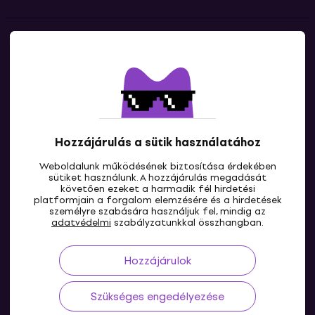
Kapcsolatok
Lépj kapcsolatba velünk
Hozzájárulás a sütik használatához
Weboldalunk működésének biztosítása érdekében
sütiket használunk. A hozzájárulás megadását
követően ezeket a harmadik fél hirdetési
platformjain a forgalom elemzésére és a hirdetések
személyre szabására használjuk fel, mindig az
HU
adatvédelmi
szabályzatunkkal összhangban.
Hozzájárulok
Szükséges engedélyezése