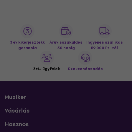
3 év kiterjesztett
Áruvisszaküldés
Ingyenes szállítás
garancia
30 napig
59 000 Ft -tól
3M+ ügyfelek
Szaktanácsadás
Muziker
Vásárlás
Hasznos