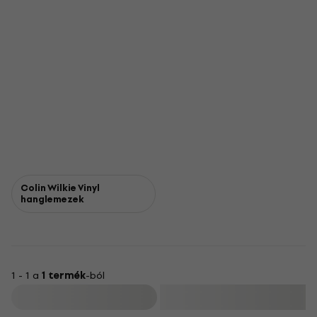
Colin Wilkie Vinyl
hanglemezek
1 - 1 a
1 termék
-ból
Szűrő