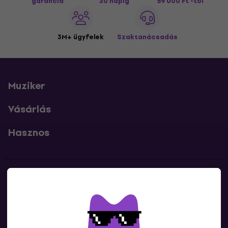
garancia
30 napig
59 000 Ft -tól
3M+ ügyfelek
Szaktanácsadás
Muziker
Vásárlás
Hasznos
Kapcsolatok
Lépj kapcsolatba velünk