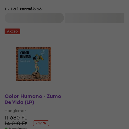
1 - 1 a
1 termék
-ból
Szűrő
Akció
Color Humano - Zumo
De Vida (LP)
Hanglemez
11 680 Ft
14 010 Ft
- 17 %
Készleten