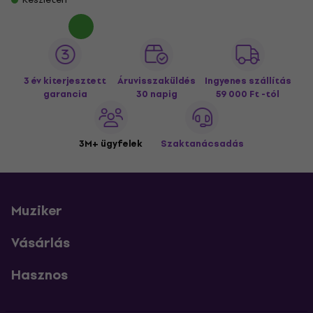
3 év kiterjesztett
Áruvisszaküldés
Ingyenes szállítás
garancia
30 napig
59 000 Ft -tól
3M+ ügyfelek
Szaktanácsadás
Muziker
Vásárlás
Hasznos