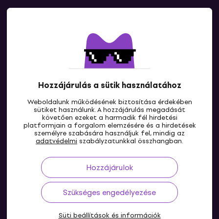
Kapcsolatok
Lépj kapcsolatba velünk
Hozzájárulás a sütik használatához
Weboldalunk működésének biztosítása érdekében
sütiket használunk. A hozzájárulás megadását
követően ezeket a harmadik fél hirdetési
platformjain a forgalom elemzésére és a hirdetések
személyre szabására használjuk fel, mindig az
HU
adatvédelmi
szabályzatunkkal összhangban.
Hozzájárulok
Szükséges engedélyezése
Süti beállítások és információk