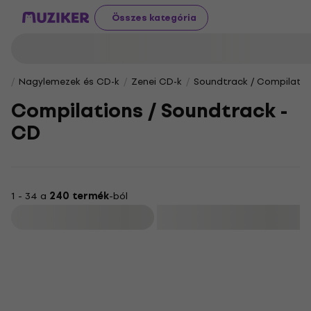
Összes kategória
Nagylemezek és CD-k
Zenei CD-k
Soundtrack / Compilatio
Compilations / Soundtrack -
CD
1 - 34 a
240 termék
-ból
Szűrő
Akció