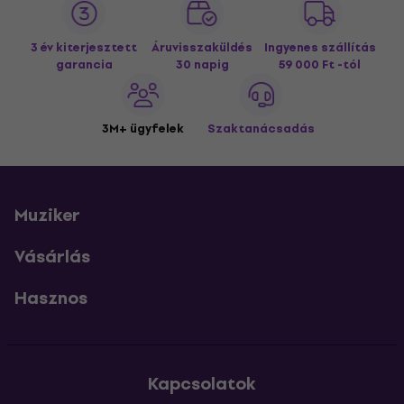
3 év kiterjesztett
Áruvisszaküldés
Ingyenes szállítás
garancia
30 napig
59 000 Ft -tól
3M+ ügyfelek
Szaktanácsadás
Muziker
Vásárlás
Hasznos
Kapcsolatok