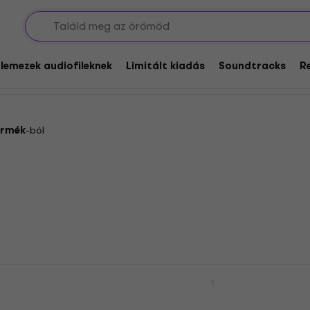
 / World / Egyéb
Folk
Folk
glemezek audiofileknek
Limitált kiadás
Soundtracks
R
ermék
-ból
 - IV (LP)
Led Zeppelin - I (LP)
Hanglemez
5
/5