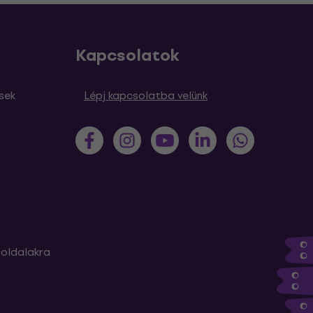
Kapcsolatok
sek
Lépj kapcsolatba velünk
m
oldalakra