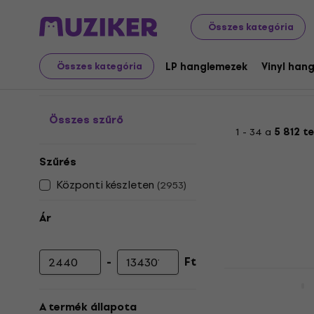
Nagylemezek és CD-k
LP hanglemezek
Country / Folk
Összes kategória
Vinyl LP hanglemezek - 
LP hanglemezek
Vinyl han
Összes kategória
Összes szűrő
1 - 34 a
5 812 t
Szűrés
Központi készleten
(
2953
)
Ár
-
Ft
Minimális ár
Maximális ár
Led Zeppelin
Hanglemez
A termék állapota
5
/5