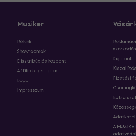
Muziker
Vásárl
Rólunk
Reklamáci
szerződés
Showroomok
Kuponok
Disztribúciós központ
Kiszállítá
Affiliate program
Fizetési f
Logó
Csomagkö
Impresszum
Extra szo
Közössége
Adatkezel
A MUZIKER
adatvédel