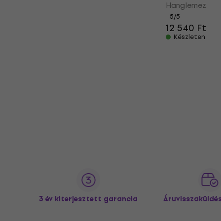
Hanglemez
5
/5
12 540 Ft
Készleten
3 év kiterjesztett garancia
Áruvisszaküldé