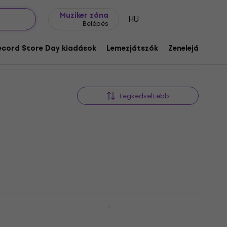
Ajándék ötletek
FAQ
Muziker Blog
Muziker zóna
HU
Belépés
ecord Store Day kiadások
Lemezjátszók
Zenelejátszók
Legkedveltebb
Jeff Buckley - Grace (LP)
Hanglemez
5
/5