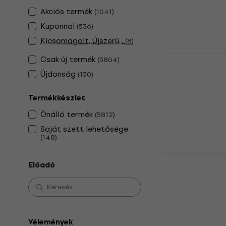
8 670 Ft
Akciós termék
(
1041
)
Készleten
Kuponnal
(
536
)
Kicsomagolt, Újszerű...
(
8
)
Fleetwood 
Csak új termék
(
5804
)
(Reissue) (L
Újdonság
(
130
)
Hanglemez
4
/5
Termékkészlet
11 480 Ft
Önálló termék
(
5812
)
Készleten
Saját szett lehetősége
(
148
)
Manu Chao -
Előadó
+ CD)
Hanglemez
5
/5
11 820 Ft
Készleten
Vélemények