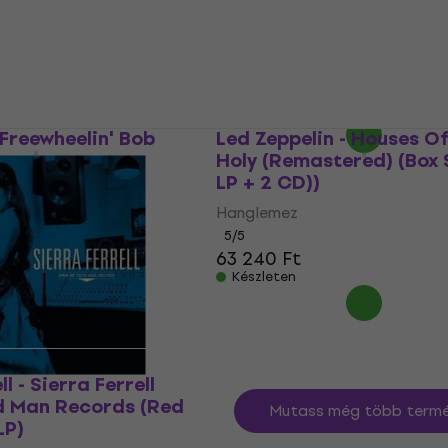
Coloured) (LP)
Hanglemez
5
/5
16 000 Ft
Készleten
 Freewheelin' Bob
Led Zeppelin - Houses Of
Holy (Remastered) (Box S
LP + 2 CD))
Hanglemez
5
/5
63 240 Ft
Készleten
l - Sierra Ferrell
rd Man Records (Red
Mutass még több termé
LP)