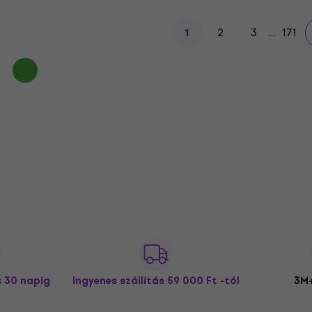
2
3
...
171
1
s 30 napig
Ingyenes szállítás
59 000 Ft -tól
3M+