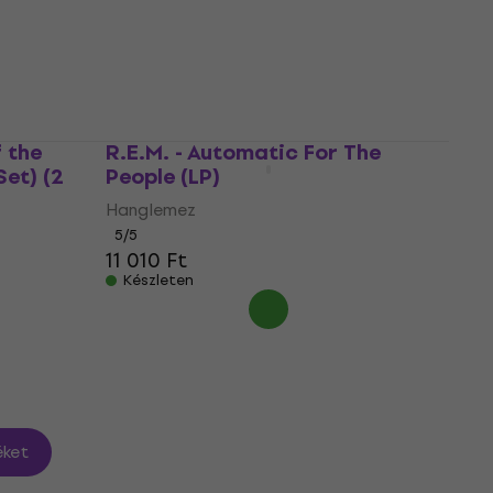
5
/5
11 680 Ft
Készleten
 the
R.E.M. - Automatic For The
et) (2
People (LP)
Hanglemez
5
/5
11 010 Ft
Készleten
ket