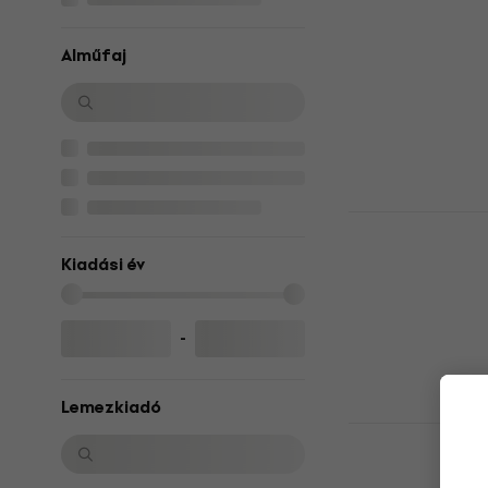
John Mayer
(Reissue) (1
Alműfaj
Hanglemez
5
/5
11 530 Ft
Készleten
R.E.M. - Ou
Hanglemez
Kiadási év
5
/5
9 450 Ft
Készleten
-
Lemezkiadó
Bruce Sprin
(LP)