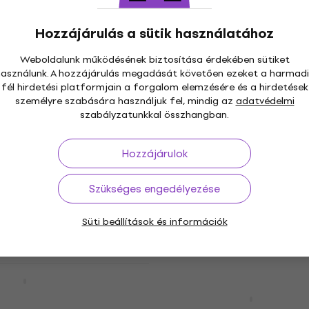
Hanglemez
5
/5
Hozzájárulás a sütik használatához
20 Ft
13 390 Ft
17 300 Ft
- 23 
Készleten
Weboldalunk működésének biztosítása érdekében sütiket
használunk. A hozzájárulás megadását követően ezeket a harmadi
fél hirdetési platformjain a forgalom elemzésére és a hirdetések
személyre szabására használjuk fel, mindig az
adatvédelmi
szabályzatunkkal összhangban.
 The Bad Seeds -
Újdonság
'S Call (LP)
Donovan - Fairytale
(Numbered/Limited Edit
Hozzájárulok
(Crystal Clear Coloured)
g) (LP)
Szükséges engedélyezése
Hanglemez
11 600 Ft
12 430 Ft
Süti beállítások és információk
Készleten
d - Tubular Bells
) (180g) (LP)
Fink - The City Is Comin
Erase It All (Winter Gors