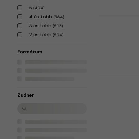
5
(
494
)
4 és több
(
584
)
Bruce Sprin
USA (LP)
3 és több
(
593
)
2 és több
Hanglemez
(
594
)
5
/5
8 540 Ft
Formátum
Készleten
Taylor Swift
Showgirl (P
Glitter Col
Zsáner
Hanglemez
5
/5
18 590 Ft
Készleten