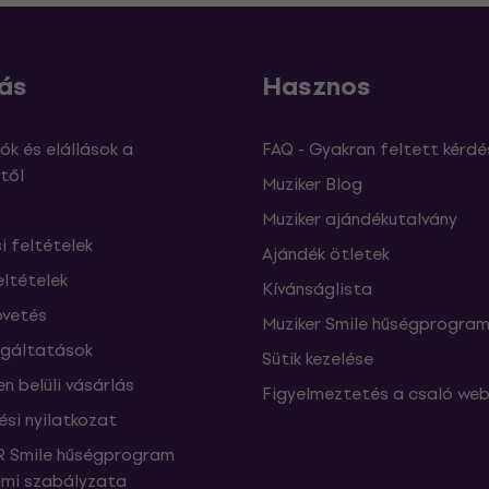
ás
Hasznos
ók és elállások a
FAQ - Gyakran feltett kérdé
től
Muziker Blog
Muziker ajándékutalvány
si feltételek
Ajándék ötletek
eltételek
Kívánságlista
vetés
Muziker Smile hűségprogra
lgáltatások
Sütik kezelése
n belüli vásárlás
Figyelmeztetés a csaló web
ési nyilatkozat
 Smile hűségprogram
mi szabályzata