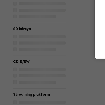
SD kártya
CD-R/RW
Streaming platform