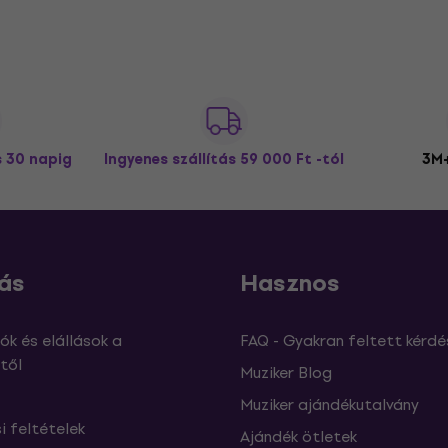
s 30 napig
Ingyenes szállítás
59 000 Ft -tól
3M+
ás
Hasznos
ók és elállások a
FAQ - Gyakran feltett kérdé
től
Muziker Blog
Muziker ajándékutalvány
si feltételek
Ajándék ötletek