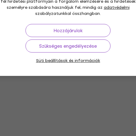
fél hirdetési platformjain a forgalom elemzésére és a hirdetések
személyre szabására használjuk fel, mindig az
adatvédelmi
szabályzatunkkal összhangban.
Hozzájárulok
Szükséges engedélyezése
Süti beállítások és információk