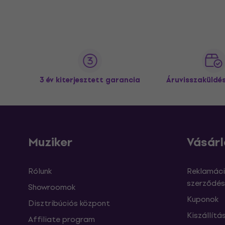
3 év kiterjesztett garancia
Áruvisszaküldé
Muziker
Vásárl
Rólunk
Reklamáci
szerződés
Showroomok
Kuponok
Disztribúciós központ
Kiszállítá
Affiliate program