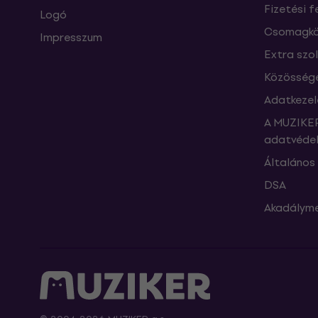
Fizetési f
Logó
Csomagkö
Impresszum
Extra szo
Közössége
Adatkezel
A MUZIKER
adatvédel
Általános 
DSA
Akadályme