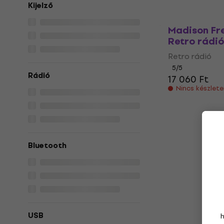
Kijelző
Készleten
Madison Fr
Retro rádió
Retro rádió
5
/5
Rádió
17 060 Ft
Nincs készlet
Bluetooth
USB