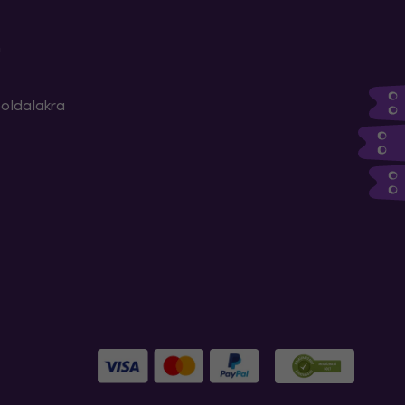
m
oldalakra