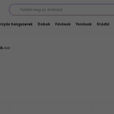
ók
Retro rádiók
entyűs hangszerek
Dobok
Fúvósok
Vonósok
Stúdió
ék
-ból
R1980
Madison Freesound-VR4
er Retro rádió
Blue Retro rádió