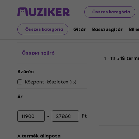
Audio Video Tech
Audio
Otthoni audio
Zenelejátsz
Összes kategória
Retro rádiók
Gitár
Basszusgitár
Bill
Összes kategória
Összes szűrő
1 - 18 a
18 term
Szűrés
Központi készleten
(
13
)
Ár
-
Ft
Minimális ár
Maximális ár
Ricatech P
Ghettoblast
A termék állapota