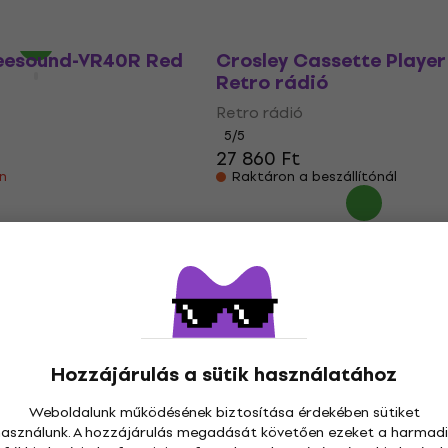
Úton van
eesound-VR40R Red
Crosley Cassette Player
Retro rádió
Retro rádió
5
/5
27 860 Ft
en
Raktáron a beszállítónál
Hozzájárulás a sütik használatához
Weboldalunk működésének biztosítása érdekében sütiket
használunk. A hozzájárulás megadását követően ezeket a harmadi