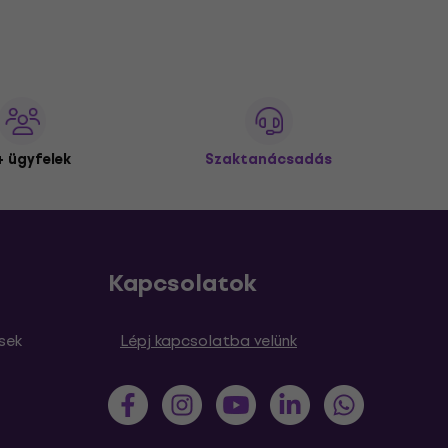
 ügyfelek
Szaktanácsadás
Kapcsolatok
sek
Lépj kapcsolatba velünk