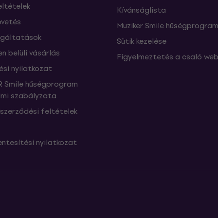
eltételek
Kívánságlista
vetés
Muziker Smile hűségprogra
lgáltatások
Sütik kezelése
n belüli vásárlás
Figyelmeztetés a csaló web
ési nyilatkozat
 Smile hűségprogram
mi szabályzata
szerződési feltételek
ntesítési nyilatkozat