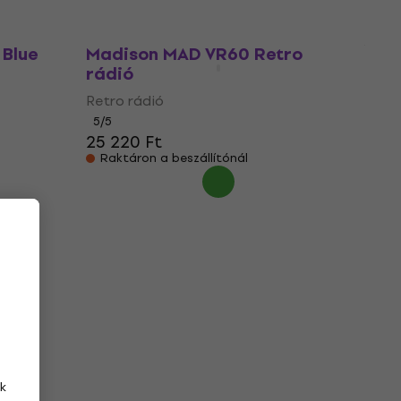
Úton van
 Blue
Madison MAD VR60 Retro
rádió
Retro rádió
5
/5
25 220 Ft
Raktáron a beszállítónál
k