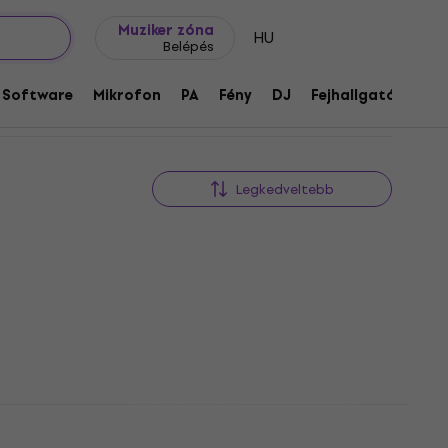
Ajándék ötletek
FAQ
Muziker Blog
Muziker zóna
HU
Belépés
Software
Mikrofon
PA
Fény
DJ
Fejhallgató
Audi
Legkedveltebb
0BLU
Crosley Cassette Player Rose
Gold Retro rádió