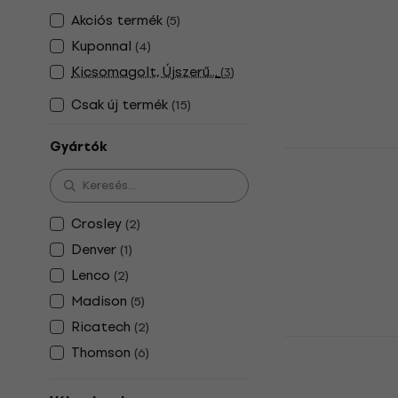
Retro rádió
Akciós termék
(
5
)
5
/5
Kuponnal
(
4
)
19 260 Ft
Kicsomagolt, Újszerű...
(
3
)
Készleten
Csak új termék
(
15
)
Gyártók
Thomson RT
Retro rádió
5
/5
24 160 Ft
Crosley
(
2
)
Készleten
Denver
(
1
)
Lenco
(
2
)
Madison
(
5
)
Ricatech
(
2
)
Lenco MCR-
Thomson
(
6
)
rádió
Retro rádió