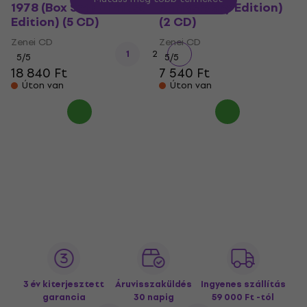
1978 (Box Set) (Limited
Anniversary Edition)
Edition) (5 CD)
(2 CD)
Zenei CD
Zenei CD
1
2
5
/5
5
/5
18 840 Ft
7 540 Ft
Úton van
Úton van
3 év kiterjesztett
Áruvisszaküldés
Ingyenes szállítás
garancia
30 napig
59 000 Ft -tól