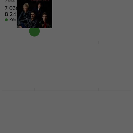
4 700 Ft
Zenei CD
Készleten
7 030 Ft
8 240 Ft
- 15 %
Készleten
Queen - Greatest Hits
Queen - Greatest Hits
(Reissue) (Digipak)
II (Reissue) (Digipak)
(CD)
(CD)
Zenei CD
Zenei CD
5
/5
5
/5
7 670 Ft
8 020 Ft
7 670 Ft
8 020 Ft
Készleten
Készleten
The Sweet - Greatest
Maneskin - Il Ballo
Hits (CD)
Della Vita (CD)
Zenei CD
Zenei CD
5
/5
5
/5
2 990 Ft
5 410 Ft
Készleten
Készleten