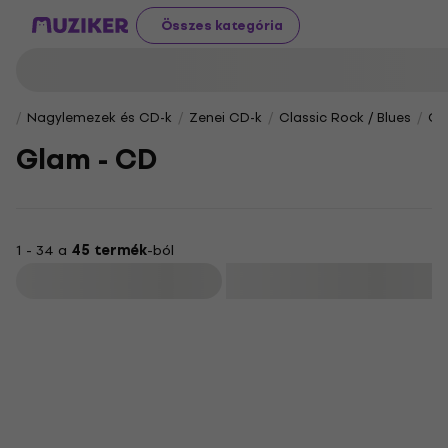
Összes kategória
Nagylemezek és CD-k
Zenei CD-k
Classic Rock / Blues
Gl
Glam - CD
1 - 34 a
45 termék
-ból
Szűrő