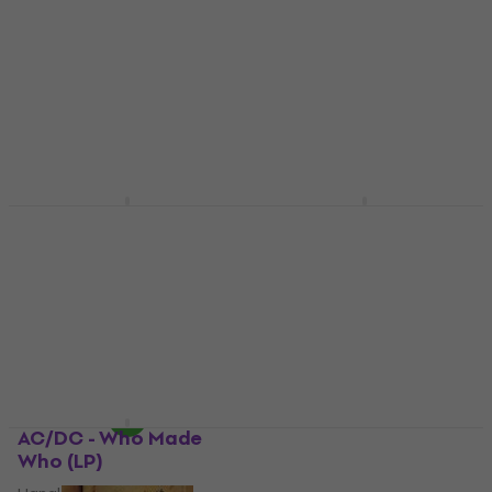
Honey (LP)
Elvis Presley - Elvis In
Love (Limited Edition)
Hanglemez
(Turquise Coloured)
5
/5
(180 g) (2 LP)
8 840 Ft
Készleten
Hanglemez
5
/5
7 640 Ft
Készleten
Alkehol - Alkehol (LP)
BJ Armstrong & Norah
Jones - Foreverly (LP)
Hanglemez
Hanglemez
5
/5
6 970 Ft
a következő
11 800 Ft
a következő
kóddal
MUZMUZ-20
kóddal
MUZMUZ-20
9 020 Ft
15 370 Ft
Készleten
Készleten
AC/DC - Who Made
Volbeat - Outlaw
Who (LP)
Gentlemen & Shady
Ladies (2 LP)