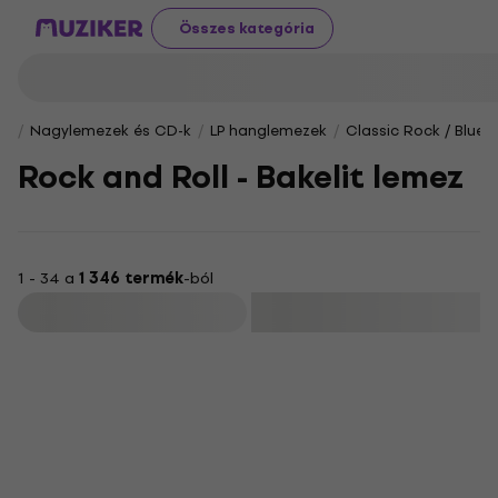
Összes kategória
Nagylemezek és CD-k
LP hanglemezek
Classic Rock / Blues
Rock and Roll - Bakelit lemez
1 - 34 a
1 346 termék
-ból
Szűrő