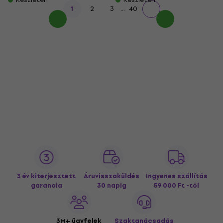
...
1
2
3
40
3 év kiterjesztett
Áruvisszaküldés
Ingyenes szállítás
garancia
30 napig
59 000 Ft -tól
3M+ ügyfelek
Szaktanácsadás