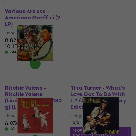
Misfits - Project 1950
(LP)
Various Artists -
American Graffiti (2
Hanglemez
LP)
6 950 Ft
Hanglemez
Készleten
8 820 Ft
10 180 Ft
- 13 %
Készleten
Ritchie Valens -
Tina Turner - What's
Ritchie Valens
Love Got To Do With
(Limited Edition) (180
It? (30th Anniversary
g) (LP)
Edition) (LP)
Hanglemez
Hanglemez
6 930 Ft
5
/5
Készleten
11 090 Ft
a következő
kóddal
MUZMUZ-5