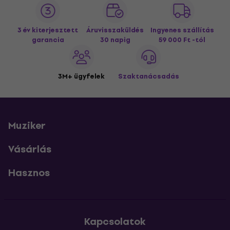
3 év kiterjesztett
Áruvisszaküldés
Ingyenes szállítás
garancia
30 napig
59 000 Ft -tól
3M+ ügyfelek
Szaktanácsadás
Muziker
Vásárlás
Hasznos
Kapcsolatok