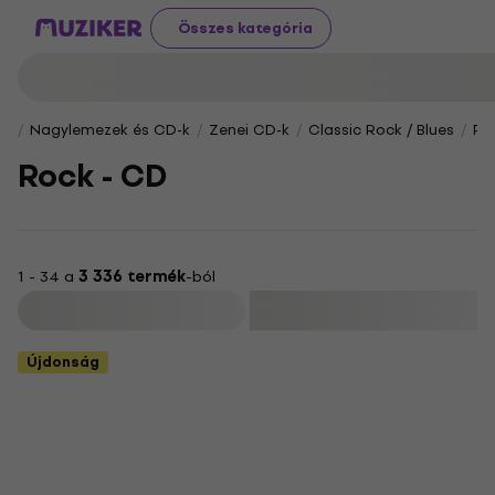
Összes kategória
Nagylemezek és CD-k
Zenei CD-k
Classic Rock / Blues
Ro
Rock - CD
1 - 34 a
3 336 termék
-ból
Szűrő
Újdonság