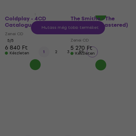
Készleten
Coldplay - 4CD
The Smiths - The
Catalogue Set (4 CD)
Smiths (Remastered)
Mutass még több terméket
(CD)
Zenei CD
Zenei CD
5
/5
6 840 Ft
5 270 Ft
...
1
2
3
99
Készleten
Készleten