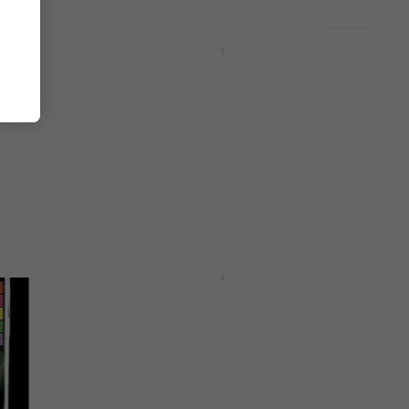
Steel Pulse - Handsworth
Revolution (2 LP)
Hanglemez
14 200 Ft
Készleten
MUZ-
Kali Uchis - Sin Miedo(Del Amor
& Otros Demonios) (5th
Anniversary Edition) (Cielo
Swirl Coloured) (LP)
Hanglemez
22 990 Ft
Készleten