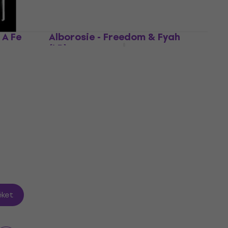
 A Fe
Alborosie - Freedom & Fyah
(LP)
)
Hanglemez
5
/5
8 980 Ft
a következő kóddal
MUZMUZ-
25
12 100 Ft
Készleten
ket