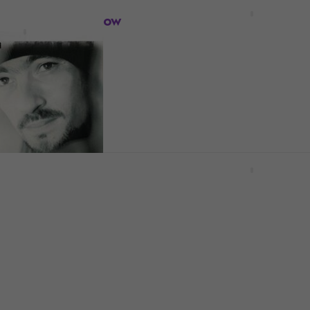
Boney M. - Nightflight T
ON
(Reissue) (LP)
 Nine Miles (Yellow
LP)
Hanglemez
5
/5
8 580 Ft
Készleten
Bob Marley & The Wailers
Legend (Anniversary Edi
- Confidence
(Red/Yellow/Green Colo
imited Edition)
(2 LP)
ured) (2 LP)
Hanglemez
5
/5
18 190 Ft
Készleten