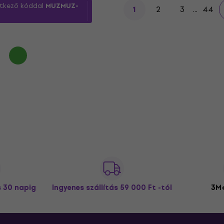
etkező kóddal
MUZMUZ-
2
3
...
44
1
s 30 napig
Ingyenes szállítás
59 000 Ft -tól
3M+