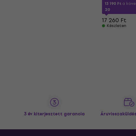
13 190 Ft
a köv
20
17 260 Ft
Készleten
3 év kiterjesztett garancia
Áruvisszaküldé