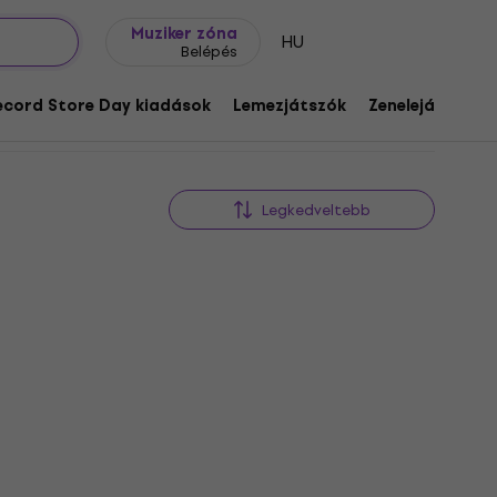
Ajándék ötletek
FAQ
Muziker Blog
Muziker zóna
HU
Belépés
ecord Store Day kiadások
Lemezjátszók
Zenelejátszók
Legkedveltebb
LIMITED EDITION