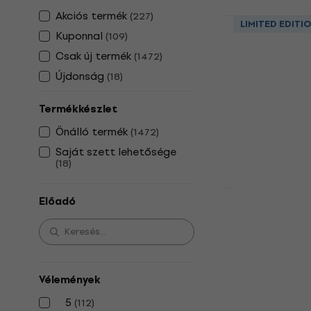
Akciós termék
(
227
)
Bob Marley 
LIMITED EDITI
Kuponnal
(
109
)
Hanglemez
Csak új termék
(
1472
)
5
/5
13 720 Ft
Újdonság
(
18
)
Készleten
Termékkészlet
Önálló termék
(
1472
)
Saját szett lehetősége
(
18
)
Előadó
Boney M. - 
(Special Edi
Hanglemez
5
/5
11 580 Ft
Vélemények
Készleten
5
(
112
)