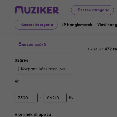
Nagylemezek és CD-k
LP hanglemezek
Funk / R&B / S
Összes kategória
Reggae - Bakelit lemez
LP hanglemezek
Vinyl han
Összes kategória
Összes szűrő
1 - 34 a
1 472 t
Szűrés
Központi készleten
(
668
)
Ár
-
Ft
Minimális ár
Maximális ár
A termék állapota