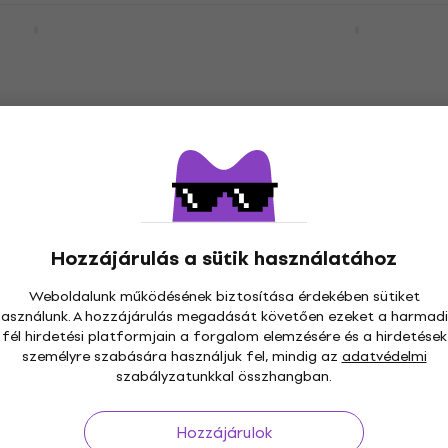
Take the Heat Off
Tash Sultana - Flow Stat
Hanglemez
5
/5
10 310 Ft
Készleten
 - R&G (Rhythm &
Jain - Zanaka (45 RPM) (
LIMITED EDITION
The Masterpiece (2
Hozzájárulás a sütik használatához
Hanglemez
5
/5
Weboldalunk működésének biztosítása érdekében sütiket
10 420 Ft
használunk. A hozzájárulás megadását követően ezeket a harmadi
Készleten
fél hirdetési platformjain a forgalom elemzésére és a hirdetések
személyre szabására használjuk fel, mindig az
adatvédelmi
szabályzatunkkal összhangban.
Hozzájárulok