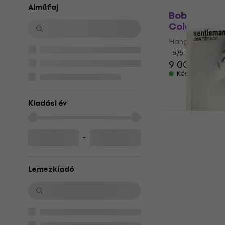
LIMITED EDITI
Alműfaj
Bob Marley -
Coloured) (
Hanglemez
5
/5
9 000 Ft
Készleten
Kiadási év
Gentleman 
-
(Reissue) (L
(White Colo
Hanglemez
Lemezkiadó
5
/5
12 840 Ft
Készleten