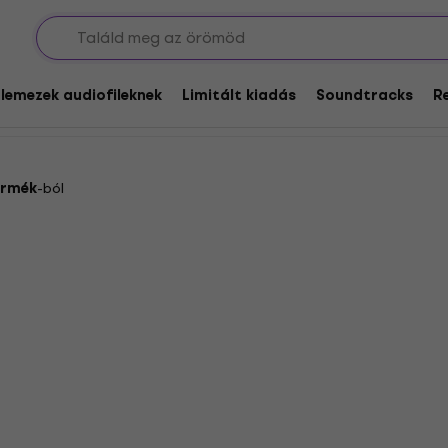
oul / Reggae
Reggae
glemezek audiofileknek
Limitált kiadás
Soundtracks
R
ermék
-ból