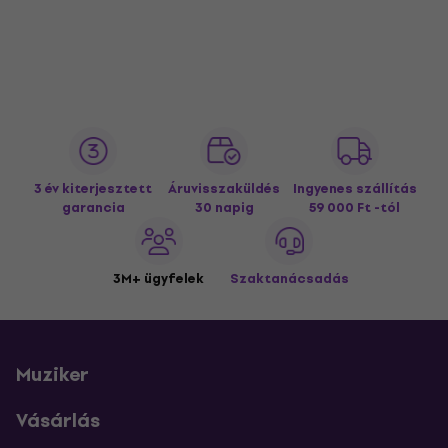
3 év kiterjesztett
Áruvisszaküldés
Ingyenes szállítás
garancia
30 napig
59 000 Ft -tól
3M+ ügyfelek
Szaktanácsadás
Muziker
Vásárlás