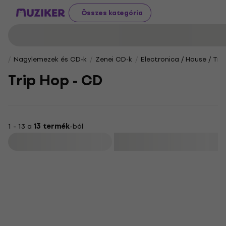
Összes kategória
Nagylemezek és CD-k
Zenei CD-k
Electronica / House / Tr
Trip Hop - CD
1 - 13 a
13 termék
-ból
Szűrő