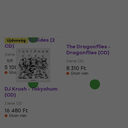
- Radio Retaliation
Static (CD)
(CD)
Zenei CD
Zenei CD
6 860 Ft
8 080 Ft
Úton van
Úton van
Gorillaz - D-Sides (2
Újdonság
CD)
The Dragonflies -
Dragonflies (CD)
Zenei CD
5
/5
Zenei CD
5 100 Ft
5 370 Ft
8 310 Ft
Úton van
Úton van
DJ Krush - Tokyohum
(CD)
Zenei CD
16 480 Ft
Úton van