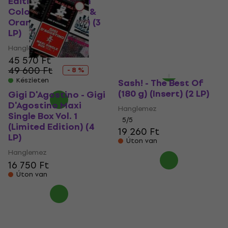
Edition) (Colour In
Hanglemez
Colour Turquoise &
12 680 Ft
a következő
Orange Coloured) (3
kóddal
MUZMUZ-5
LP)
13 470 Ft
Hanglemez
Készleten
45 570 Ft
49 600 Ft
- 8 %
Készleten
Sash! - The Best Of
(180 g) (Insert) (2 LP)
Gigi D'Agostino - Gigi
D'Agostino Maxi
Hanglemez
Single Box Vol. 1
5
/5
(Limited Edition) (4
19 260 Ft
LP)
Úton van
Hanglemez
16 750 Ft
Úton van