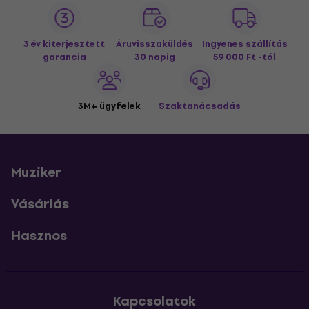
3 év kiterjesztett
Áruvisszaküldés
Ingyenes szállítás
garancia
30 napig
59 000 Ft -tól
3M+ ügyfelek
Szaktanácsadás
Muziker
Vásárlás
Hasznos
Kapcsolatok