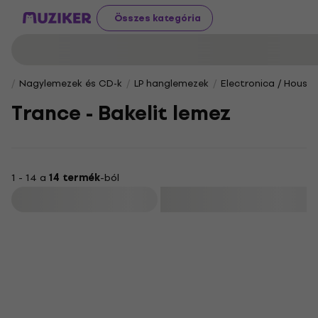
Összes kategória
Nagylemezek és CD-k
LP hanglemezek
Electronica / House 
Trance - Bakelit lemez
1 - 14 a
14 termék
-ból
Szűrő