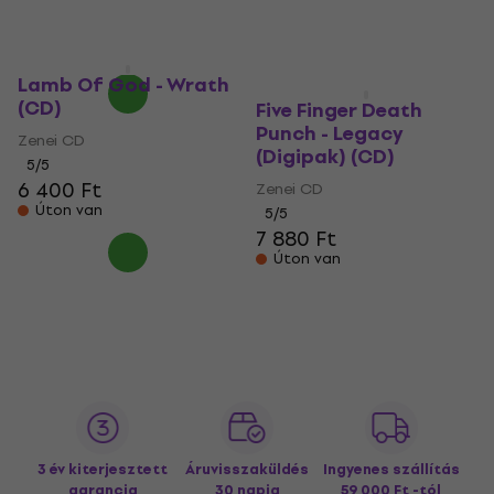
Úton van
Zenei CD
7 570 Ft
Úton van
Lamb Of God - Wrath
(CD)
Five Finger Death
Punch - Legacy
Zenei CD
(Digipak) (CD)
5
/5
6 400 Ft
Zenei CD
Úton van
5
/5
7 880 Ft
Úton van
3 év kiterjesztett
Áruvisszaküldés
Ingyenes szállítás
garancia
30 napig
59 000 Ft -tól