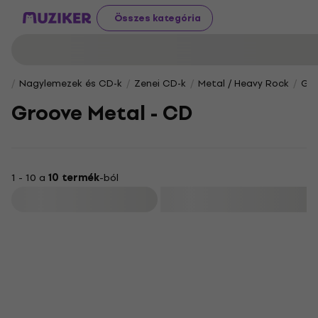
Összes kategória
Nagylemezek és CD-k
Zenei CD-k
Metal / Heavy Rock
Gro
Groove Metal - CD
1 - 10 a
10 termék
-ból
Szűrő