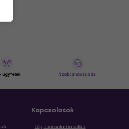
 ügyfelek
Szaktanácsadás
Kapcsolatok
sek
Lépj kapcsolatba velünk