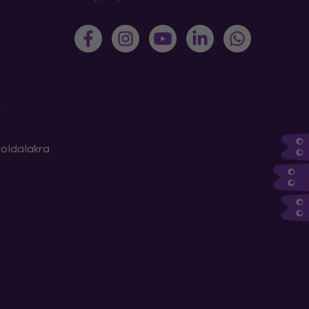
m
oldalakra