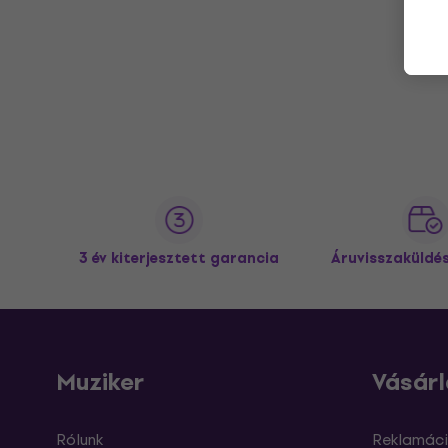
3 év kiterjesztett garancia
Áruvisszaküldé
Muziker
Vásárl
Rólunk
Reklamáci