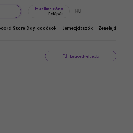
Ajándék ötletek
FAQ
Muziker Blog
Muziker zóna
HU
Belépés
ecord Store Day kiadások
Lemezjátszók
Zenelejátszók
Legkedveltebb