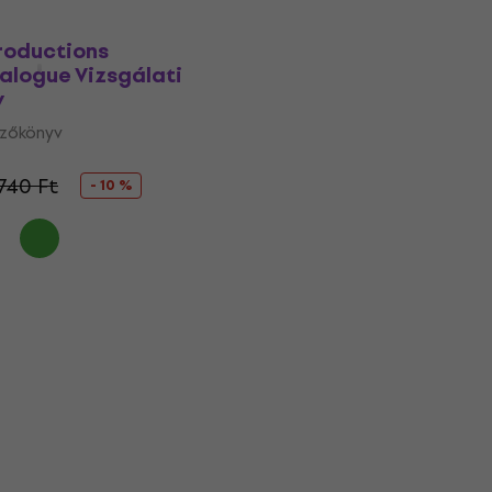
roductions
alogue Vizsgálati
v
yzőkönyv
 740 Ft
- 10 %