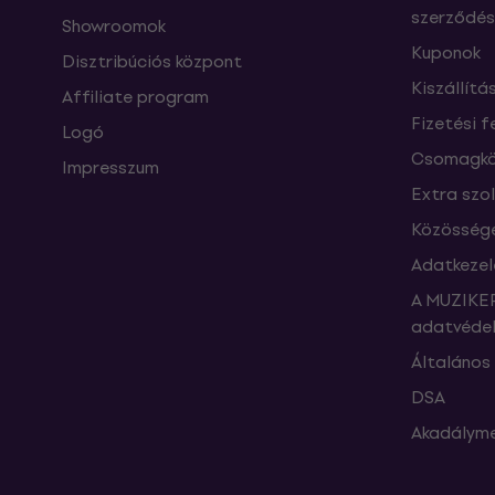
szerződés
Showroomok
Kuponok
Disztribúciós központ
Kiszállítá
Affiliate program
Fizetési f
Logó
Csomagkö
Impresszum
Extra szo
Közössége
Adatkezel
A MUZIKER
adatvédel
Általános 
DSA
Akadályme