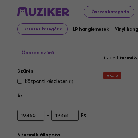
Nagylemezek és CD-k
Tartozékok bakelitlemezekhez
Összes kategória
Tesztnyilvántartások
LP hanglemezek
Vinyl han
Összes kategória
Összes szűrő
1 - 1 a
1 termék
-
Szűrés
Akció
Központi készleten
(
1
)
Ár
-
Ft
Minimális ár
Maximális ár
A termék állapota