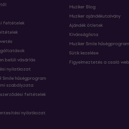
től
Muziker Blog
Muziker ajándékutalvány
si feltételek
Ajándék ötletek
eltételek
Kívánságlista
vetés
Muziker Smile hűségprogra
lgáltatások
Sütik kezelése
n belüli vásárlás
Figyelmeztetés a csaló web
ési nyilatkozat
 Smile hűségprogram
mi szabályzata
szerződési feltételek
ntesítési nyilatkozat