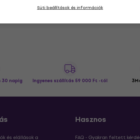
Süti beállítások és információk
s 30 napig
Ingyenes szállítás
59 000 Ft -tól
3M+
ás
Hasznos
ók és elállások a
FAQ - Gyakran feltett kérdé