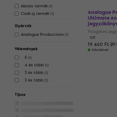
Akciós termék
(
1
)
Analogue P
Csak új termék
(
1
)
Ultimate An
jegyzőköny
Gyártók
Vizsgálati jeg
Analogue Productions
(
1
)
5
/5
19 460 Ft
21
Vélemények
Készleten
5
(
1
)
4 és több
(
1
)
3 és több
(
1
)
2 és több
(
1
)
Típus