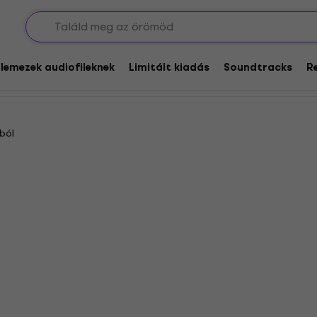
Tesztnyilvántartások
glemezek audiofileknek
Limitált kiadás
Soundtracks
R
ból