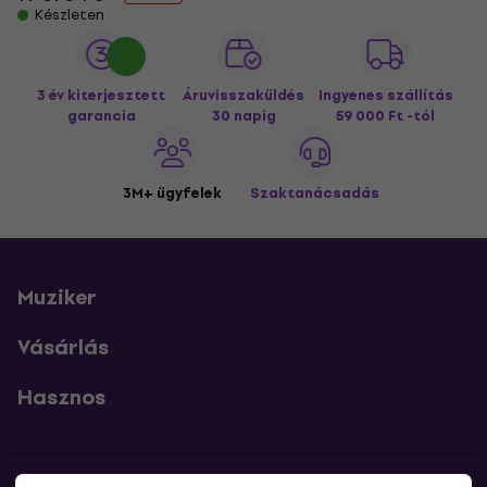
Készleten
3 év kiterjesztett
Áruvisszaküldés
Ingyenes szállítás
garancia
30 napig
59 000 Ft -tól
3M+ ügyfelek
Szaktanácsadás
Muziker
Vásárlás
Hasznos