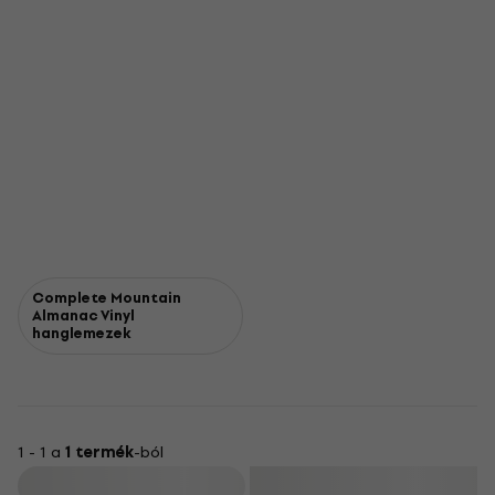
Complete Mountain
Almanac Vinyl
hanglemezek
1 - 1 a
1 termék
-ból
Szűrő