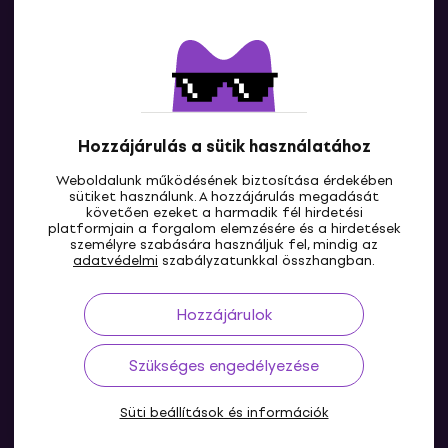
Kapcsolatok
Lépj kapcsolatba velünk
Hozzájárulás a sütik használatához
Weboldalunk működésének biztosítása érdekében
sütiket használunk. A hozzájárulás megadását
követően ezeket a harmadik fél hirdetési
platformjain a forgalom elemzésére és a hirdetések
személyre szabására használjuk fel, mindig az
HU
adatvédelmi
szabályzatunkkal összhangban.
Hozzájárulok
Szükséges engedélyezése
Süti beállítások és információk
© 2004-2026 MUZIKER a.s.