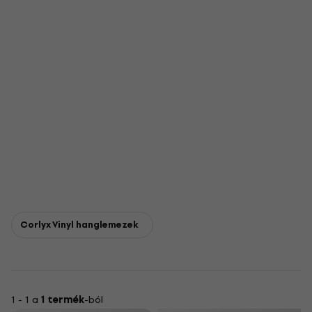
Corlyx Vinyl hanglemezek
1 - 1 a
1 termék
-ból