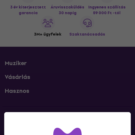
3 év kiterjesztett
Áruvisszaküldés
Ingyenes szállítás
garancia
30 napig
59 000 Ft -tól
3M+ ügyfelek
Szaktanácsadás
Muziker
Vásárlás
Hasznos
Kapcsolatok
Lépj kapcsolatba velünk