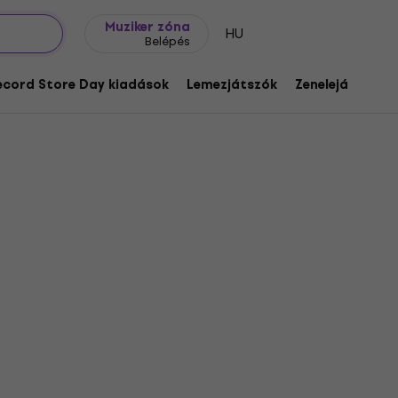
Ajándék ötletek
FAQ
Muziker Blog
Muziker zóna
HU
Belépés
ecord Store Day kiadások
Lemezjátszók
Zenelejátszók