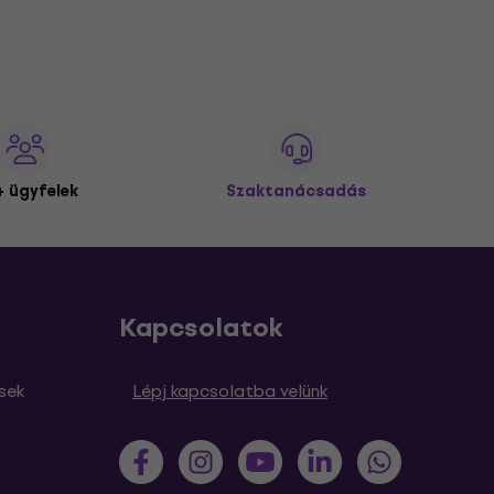
 ügyfelek
Szaktanácsadás
Kapcsolatok
sek
Lépj kapcsolatba velünk