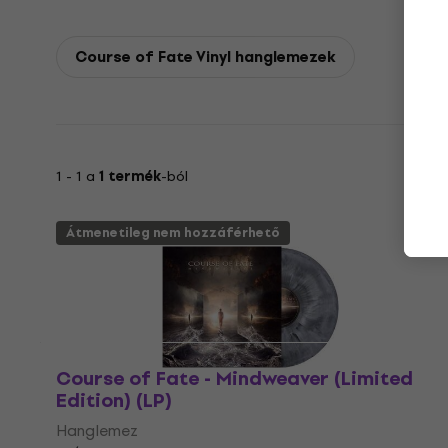
Course of Fate Vinyl hanglemezek
1 - 1 a
1 termék
-ból
Átmenetileg nem hozzáférhető
Course of Fate - Mindweaver (Limited
Edition) (LP)
Hanglemez