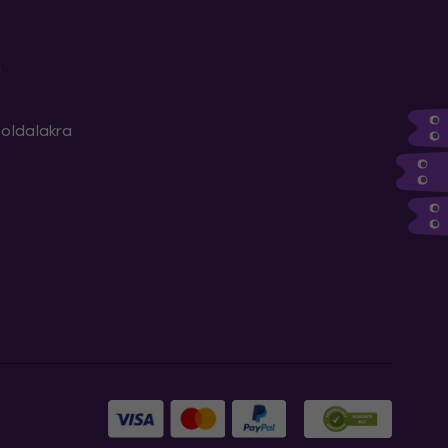
m
oldalakra