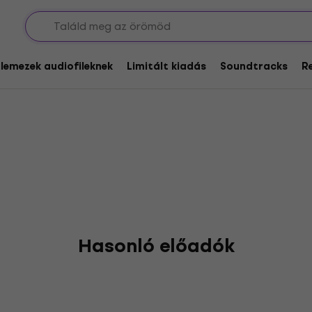
 Fate
glemezek audiofileknek
Limitált kiadás
Soundtracks
R
Hasonló előadók