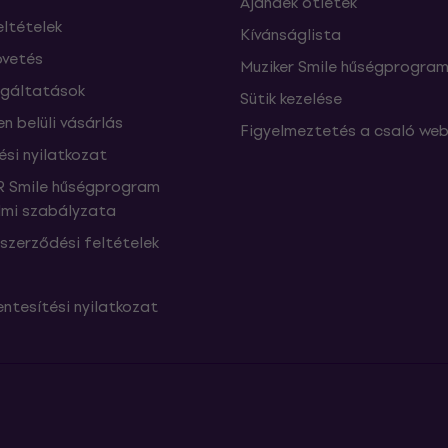
Ajándék ötletek
eltételek
Kívánságlista
vetés
Muziker Smile hűségprogra
lgáltatások
Sütik kezelése
n belüli vásárlás
Figyelmeztetés a csaló web
ési nyilatkozat
 Smile hűségprogram
mi szabályzata
szerződési feltételek
ntesítési nyilatkozat