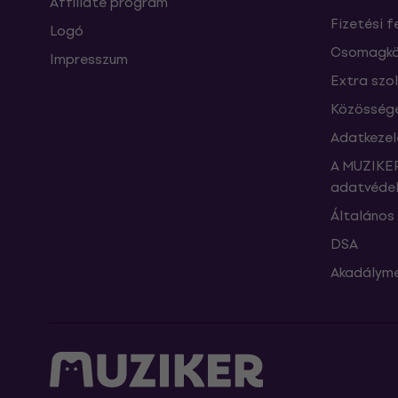
Affiliate program
Fizetési f
Logó
Csomagkö
Impresszum
Extra szo
Közössége
Adatkezel
A MUZIKER
adatvédel
Általános 
DSA
Akadályme