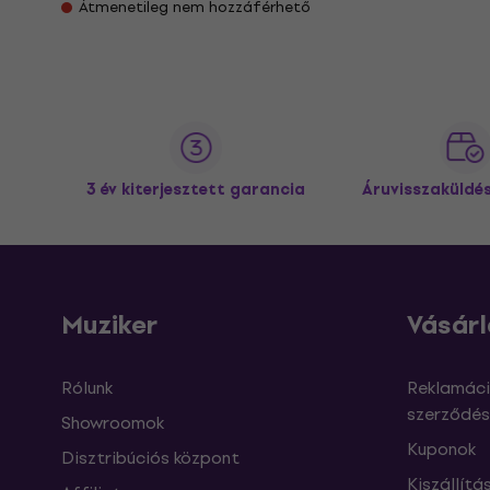
Átmenetileg nem hozzáférhető
3 év kiterjesztett garancia
Áruvisszaküldé
Muziker
Vásárl
Rólunk
Reklamáci
szerződés
Showroomok
Kuponok
Disztribúciós központ
Kiszállítá