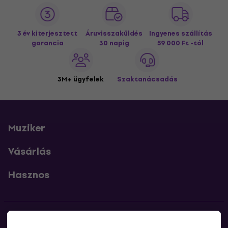
3 év kiterjesztett
Áruvisszaküldés
Ingyenes szállítás
garancia
30 napig
59 000 Ft -tól
3M+ ügyfelek
Szaktanácsadás
Muziker
Vásárlás
Hasznos
Kapcsolatok