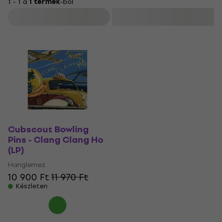
1 - 1 a
1 termék
-ból
Szűrő
Cubscout Bowling
Pins - Clang Clang Ho
(LP)
Hanglemez
10 900 Ft
11 970 Ft
Készleten