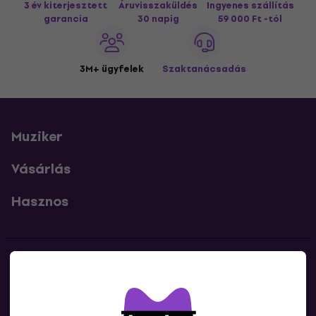
3 év kiterjesztett
Áruvisszaküldés
Ingyenes szállítás
garancia
30 napig
59 000 Ft -tól
3M+ ügyfelek
Szaktanácsadás
Muziker
Vásárlás
Hasznos
Kapcsolatok
Lépj kapcsolatba velünk