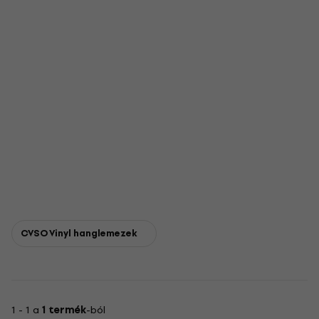
CVSO Vinyl hanglemezek
1 - 1 a
1 termék
-ból