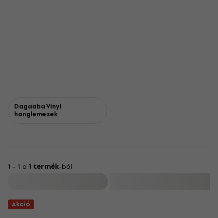
Dagaaba Vinyl
hanglemezek
1 - 1 a
1 termék
-ból
Szűrő
Akció