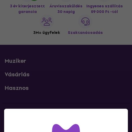
3 év kiterjesztett
Áruvisszaküldés
Ingyenes szállítás
garancia
30 napig
59 000 Ft -tól
3M+ ügyfelek
Szaktanácsadás
Muziker
Vásárlás
Hasznos
Kapcsolatok
Lépj kapcsolatba velünk