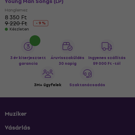
Young Man Songs (LP)
Hanglemez
8 350 Ft
9 220 Ft
- 9 %
Készleten
3 év kiterjesztett
Áruvisszaküldés
Ingyenes szállítás
garancia
30 napig
59 000 Ft -tól
3M+ ügyfelek
Szaktanácsadás
Muziker
Vásárlás