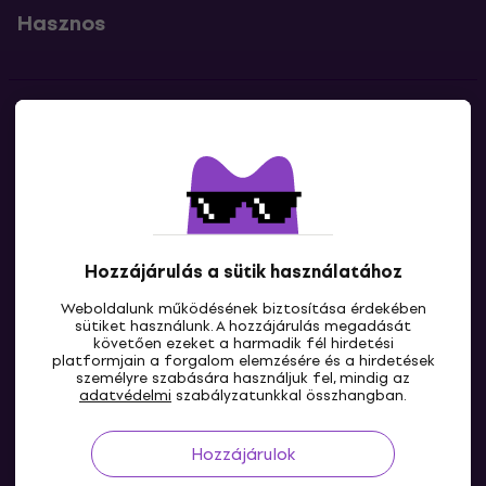
Hasznos
Kapcsolatok
Lépj kapcsolatba velünk
Hozzájárulás a sütik használatához
Weboldalunk működésének biztosítása érdekében
sütiket használunk. A hozzájárulás megadását
követően ezeket a harmadik fél hirdetési
platformjain a forgalom elemzésére és a hirdetések
személyre szabására használjuk fel, mindig az
HU
adatvédelmi
szabályzatunkkal összhangban.
Hozzájárulok