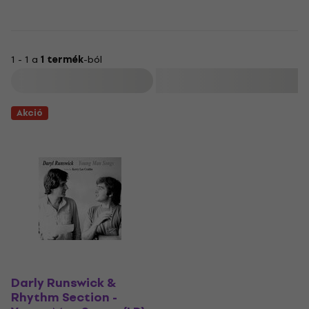
1 - 1 a
1 termék
-ból
Szűrő
Akció
Darly Runswick &
Rhythm Section -