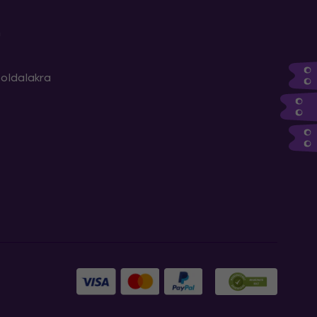
m
oldalakra