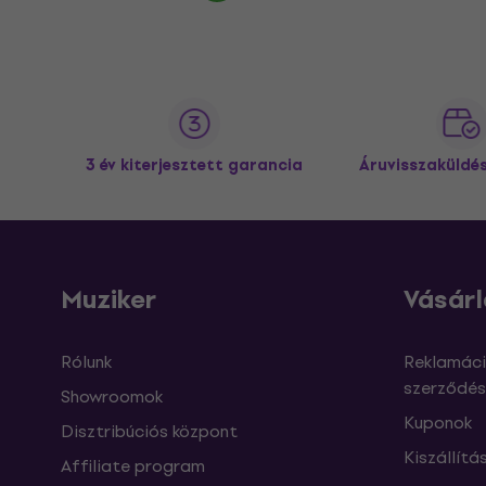
3 év kiterjesztett garancia
Áruvisszaküldé
Muziker
Vásárl
Rólunk
Reklamáci
szerződés
Showroomok
Kuponok
Disztribúciós központ
Kiszállítá
Affiliate program