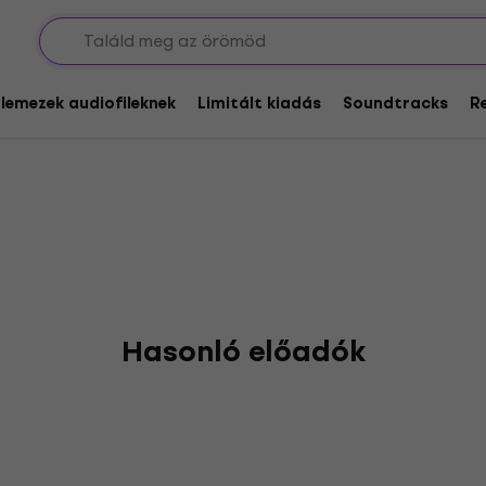
of Swords
glemezek audiofileknek
Limitált kiadás
Soundtracks
R
Hasonló előadók