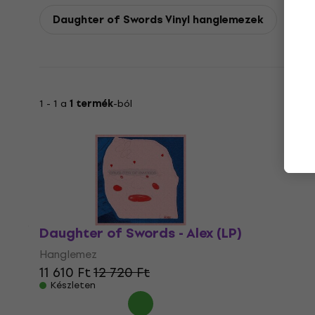
Daughter of Swords Vinyl hanglemezek
1 - 1 a
1 termék
-ból
Daughter of Swords - Alex (LP)
Hanglemez
11 610 Ft
12 720 Ft
Készleten