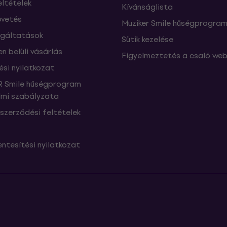
eltételek
Kívánságlista
vetés
Muziker Smile hűségprogra
lgáltatások
Sütik kezelése
n belüli vásárlás
Figyelmeztetés a csaló web
ési nyilatkozat
 Smile hűségprogram
mi szabályzata
szerződési feltételek
ntesítési nyilatkozat