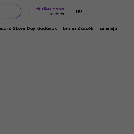
Ajándék ötletek
FAQ
Muziker Blog
Muziker zóna
HU
Belépés
ecord Store Day kiadások
Lemezjátszók
Zenelejátszók