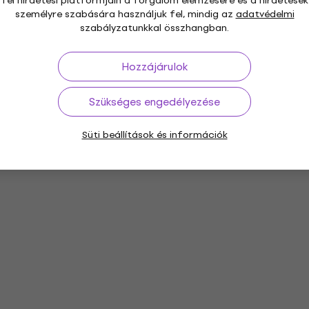
fél hirdetési platformjain a forgalom elemzésére és a hirdetések
személyre szabására használjuk fel, mindig az
adatvédelmi
szabályzatunkkal összhangban.
Hozzájárulok
Szükséges engedélyezése
Süti beállítások és információk