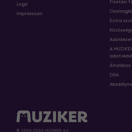
Fizetési f
Logó
Csomagkö
Impresszum
Extra szo
Közössége
Adatkezel
A MUZIKER
adatvédel
Általános 
DSA
Akadályme
© 2004-2026 MUZIKER a.s.