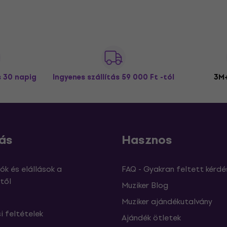
s 30 napig
Ingyenes szállítás
59 000 Ft -tól
3M+
ás
Hasznos
ók és elállások a
FAQ - Gyakran feltett kérdé
től
Muziker Blog
Muziker ajándékutalvány
si feltételek
Ajándék ötletek