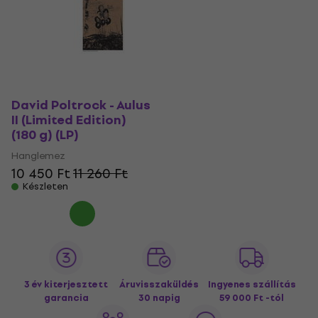
David Poltrock - Aulus
II (Limited Edition)
(180 g) (LP)
Hanglemez
10 450 Ft
11 260 Ft
Készleten
3 év kiterjesztett
Áruvisszaküldés
Ingyenes szállítás
garancia
30 napig
59 000 Ft -tól