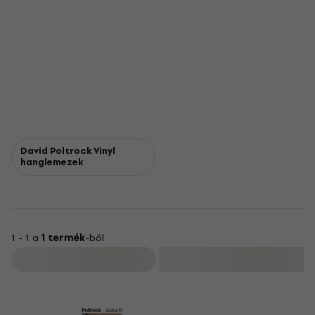
David Poltrock Vinyl
hanglemezek
1 - 1 a
1 termék
-ból
Szűrő