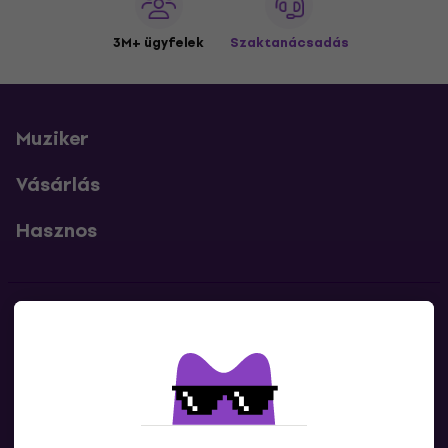
3M+ ügyfelek
Szaktanácsadás
Muziker
Vásárlás
Hasznos
Kapcsolatok
Lépj kapcsolatba velünk