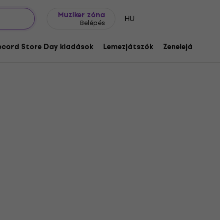
Ajándék ötletek
FAQ
Muziker Blog
Muziker zóna
HU
Belépés
ecord Store Day kiadások
Lemezjátszók
Zenelejátszók