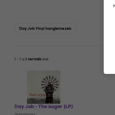
Day Job Vinyl hanglemezek
1 - 1 a
1 termék
-ból
Day Job - The Auger (LP)
Hanglemez