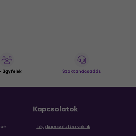
 ügyfelek
Szaktanácsadás
Kapcsolatok
sek
Lépj kapcsolatba velünk