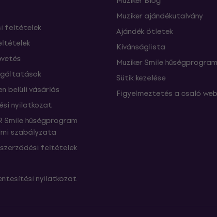
Muziker Blog
Muziker ajándékutalvány
si feltételek
Ajándék ötletek
eltételek
Kívánságlista
vetés
Muziker Smile hűségprogra
lgáltatások
Sütik kezelése
n belüli vásárlás
Figyelmeztetés a csaló web
ési nyilatkozat
 Smile hűségprogram
mi szabályzata
szerződési feltételek
ntesítési nyilatkozat