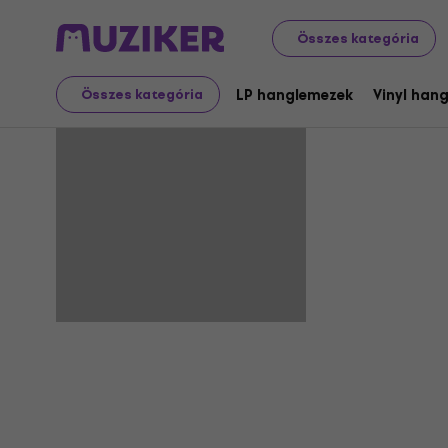
Összes kategória
Day Job
LP hanglemezek
Vinyl han
Összes kategória