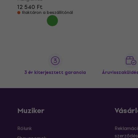
12 540 Ft
Raktáron a beszállítónál
3 év kiterjesztett garancia
Áruvisszaküldé
Muziker
Vásárl
Rólunk
Reklamáci
szerződés