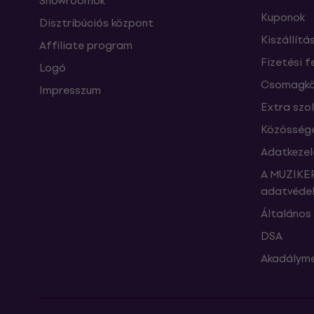
Showroomok
Kuponok
Disztribúciós központ
Kiszállítá
Affiliate program
Fizetési f
Logó
Csomagkö
Impresszum
Extra szo
Közössége
Adatkezel
A MUZIKER
adatvédel
Általános 
DSA
Akadályme