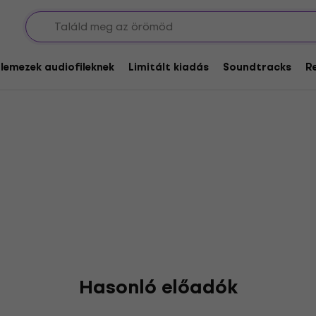
glemezek audiofileknek
Limitált kiadás
Soundtracks
R
Hasonló előadók