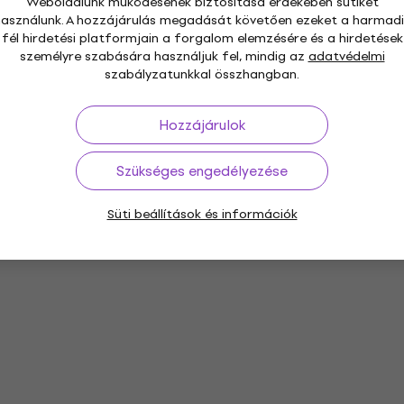
Weboldalunk működésének biztosítása érdekében sütiket
használunk. A hozzájárulás megadását követően ezeket a harmadi
fél hirdetési platformjain a forgalom elemzésére és a hirdetések
személyre szabására használjuk fel, mindig az
adatvédelmi
szabályzatunkkal összhangban.
Hozzájárulok
Szükséges engedélyezése
Süti beállítások és információk