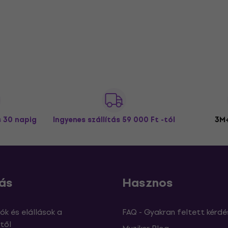
s 30 napig
Ingyenes szállítás
59 000 Ft -tól
3M+
ás
Hasznos
ók és elállások a
FAQ - Gyakran feltett kérdé
től