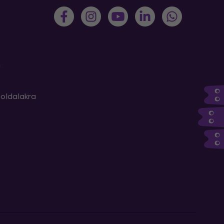
m
oldalakra