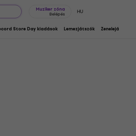
Ajándék ötletek
FAQ
Muziker Blog
Muziker zóna
HU
Belépés
ecord Store Day kiadások
Lemezjátszók
Zenelejátszók