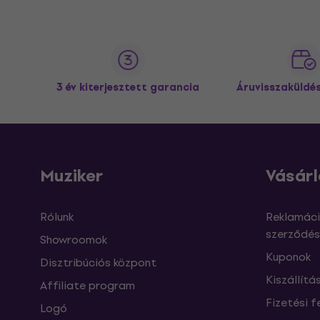
3 év kiterjesztett garancia
Áruvisszaküldé
Muziker
Vásárl
Rólunk
Reklamáci
szerződés
Showroomok
Kuponok
Disztribúciós központ
Kiszállítá
Affiliate program
Fizetési f
Logó