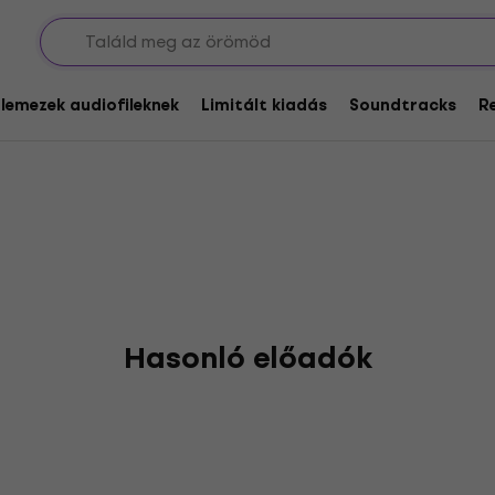
nky
glemezek audiofileknek
Limitált kiadás
Soundtracks
R
Hasonló előadók