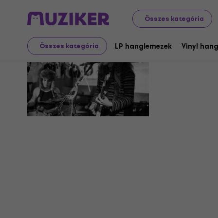
Összes kategória
Deaf Cho
LP hanglemezek
Vinyl han
Összes kategória