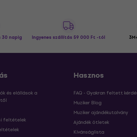
s 30 napig
Ingyenes szállítás
59 000 Ft -tól
3M+
ás
Hasznos
ók és elállások a
FAQ - Gyakran feltett kérdé
től
Muziker Blog
Muziker ajándékutalvány
si feltételek
Ajándék ötletek
eltételek
Kívánságlista