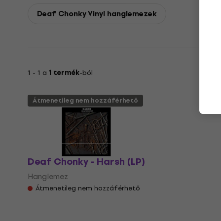
Deaf Chonky Vinyl hanglemezek
1 - 1 a
1 termék
-ból
Átmenetileg nem hozzáférhető
Deaf Chonky - Harsh (LP)
Hanglemez
Átmenetileg nem hozzáférhető