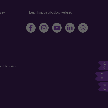
sek
Lépj kapcsolatba velünk
m
oldalakra