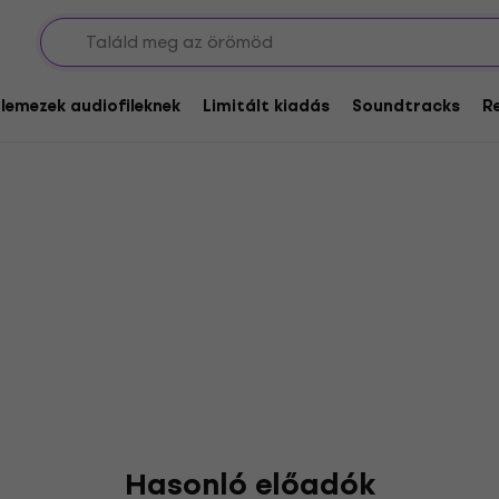
illard
glemezek audiofileknek
Limitált kiadás
Soundtracks
R
Hasonló előadók