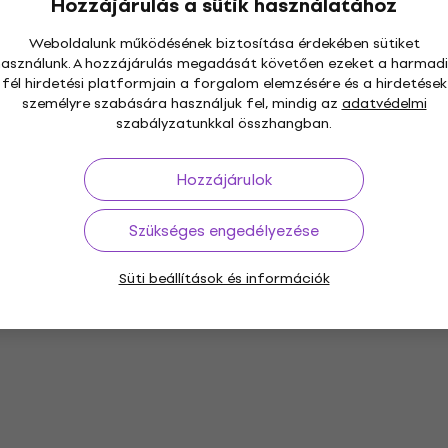
Hozzájárulás a sütik használatához
Weboldalunk működésének biztosítása érdekében sütiket
használunk. A hozzájárulás megadását követően ezeket a harmadi
fél hirdetési platformjain a forgalom elemzésére és a hirdetések
személyre szabására használjuk fel, mindig az
adatvédelmi
szabályzatunkkal összhangban.
Hozzájárulok
Szükséges engedélyezése
Süti beállítások és információk