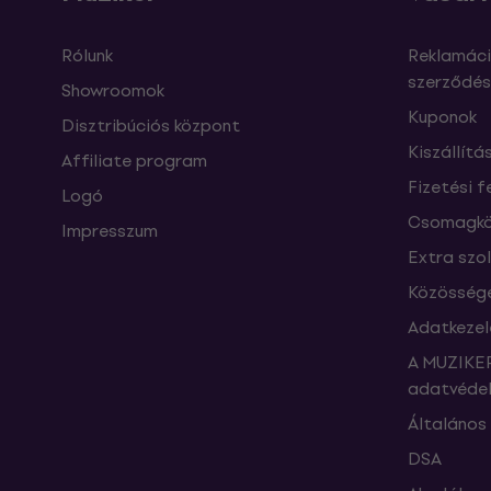
Rólunk
Reklamáci
szerződés
Showroomok
Kuponok
Disztribúciós központ
Kiszállítá
Affiliate program
Fizetési f
Logó
Csomagkö
Impresszum
Extra szo
Közössége
Adatkezel
A MUZIKER
adatvédel
Általános 
DSA