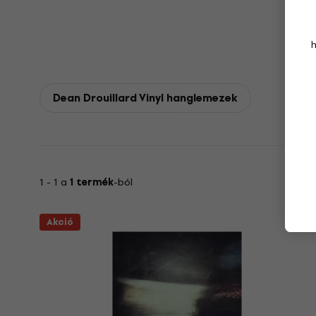
Dean Drouillard Vinyl hanglemezek
1 - 1 a
1 termék
-ból
Akció