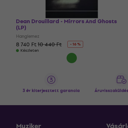
Dean Drouillard - Mirrors And Ghosts
(LP)
Hanglemez
8 740 Ft
10 440 Ft
- 16 %
Készleten
3 év kiterjesztett garancia
Áruvisszaküldé
Muziker
Vásárl