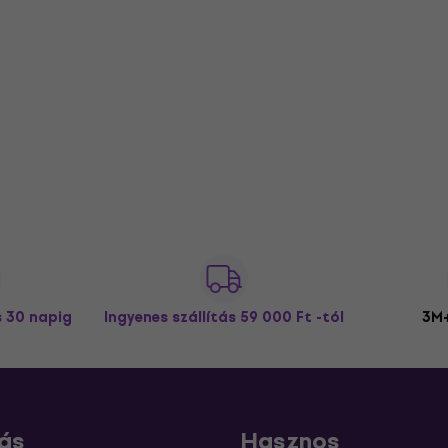
s 30 napig
Ingyenes szállítás
59 000 Ft -tól
3M+
ás
Hasznos