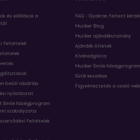
ók és elállások a
FAQ - Gyakran feltett kérdé
től
Muziker Blog
Muziker ajándékutalvány
si feltételek
Ajándék ötletek
eltételek
Kívánságlista
vetés
Muziker Smile hűségprogra
lgáltatások
Sütik kezelése
n belüli vásárlás
Figyelmeztetés a csaló web
ési nyilatkozat
 Smile hűségprogram
mi szabályzata
szerződési feltételek