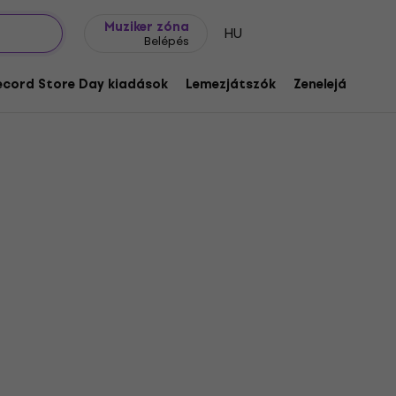
Ajándék ötletek
FAQ
Muziker Blog
Muziker zóna
HU
Belépés
ecord Store Day kiadások
Lemezjátszók
Zenelejátszók