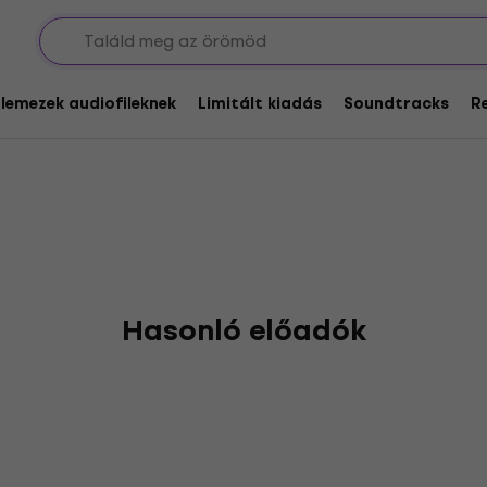
Diver
glemezek audiofileknek
Limitált kiadás
Soundtracks
R
Hasonló előadók