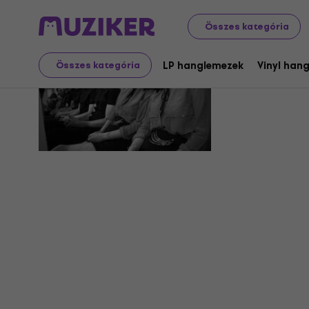
Összes kategória
Deep Sea 
LP hanglemezek
Vinyl han
Összes kategória