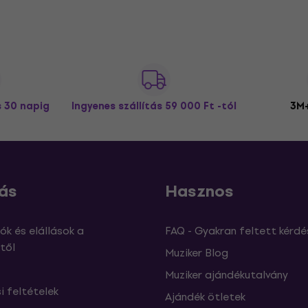
s 30 napig
Ingyenes szállítás
59 000 Ft -tól
3M+
ás
Hasznos
ók és elállások a
FAQ - Gyakran feltett kérdé
től
Muziker Blog
Muziker ajándékutalvány
si feltételek
Ajándék ötletek