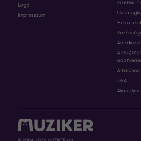
Fizetési f
Logó
Csomagkö
Impresszum
Extra szo
Közössége
Adatkezel
A MUZIKER
adatvédel
Általános 
DSA
Akadályme
© 2004-2026 MUZIKER a.s.