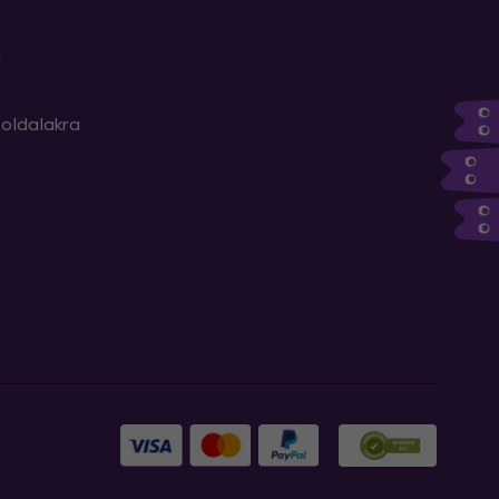
m
oldalakra