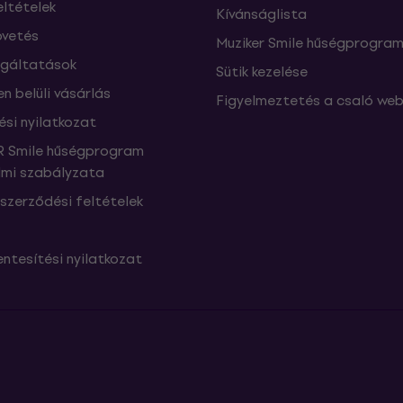
eltételek
Kívánságlista
vetés
Muziker Smile hűségprogra
lgáltatások
Sütik kezelése
n belüli vásárlás
Figyelmeztetés a csaló web
ési nyilatkozat
 Smile hűségprogram
mi szabályzata
szerződési feltételek
ntesítési nyilatkozat