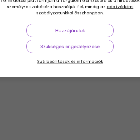
fél hirdetési platformjain a forgalom elemzésére és a hirdetések
személyre szabására használjuk fel, mindig az
adatvédelmi
szabályzatunkkal összhangban.
Hozzájárulok
Szükséges engedélyezése
Süti beállítások és információk