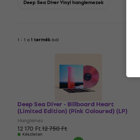
Deep Sea Diver Vinyl hanglemezek
1 - 1 a
1 termék
-ból
Deep Sea Diver - Billboard Heart
(Limited Edition) (Pink Coloured) (LP)
Hanglemez
12 170 Ft
12 750 Ft
Készleten