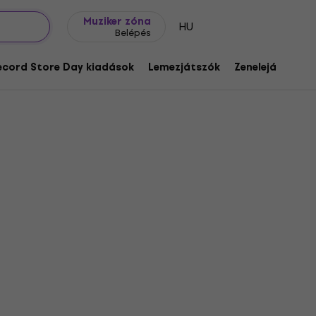
Ajándék ötletek
FAQ
Muziker Blog
Muziker zóna
HU
Belépés
ecord Store Day kiadások
Lemezjátszók
Zenelejátszók