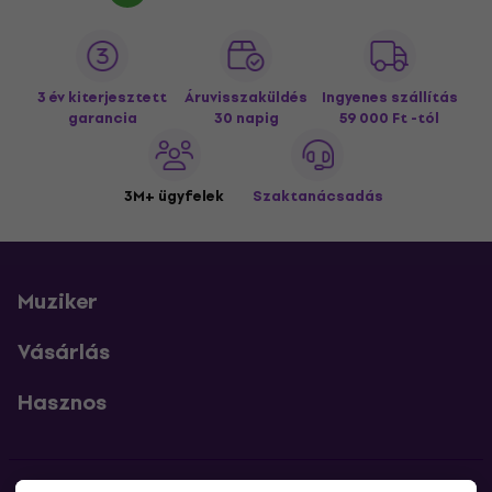
3 év kiterjesztett
Áruvisszaküldés
Ingyenes szállítás
garancia
30 napig
59 000 Ft -tól
3M+ ügyfelek
Szaktanácsadás
Muziker
Vásárlás
Hasznos