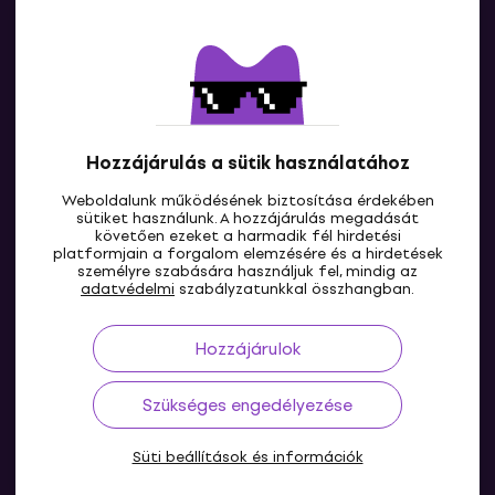
Kapcsolatok
Lépj kapcsolatba velünk
Hozzájárulás a sütik használatához
Weboldalunk működésének biztosítása érdekében
sütiket használunk. A hozzájárulás megadását
követően ezeket a harmadik fél hirdetési
platformjain a forgalom elemzésére és a hirdetések
személyre szabására használjuk fel, mindig az
HU
adatvédelmi
szabályzatunkkal összhangban.
Hozzájárulok
Szükséges engedélyezése
Süti beállítások és információk
© 2004-2026 MUZIKER a.s.