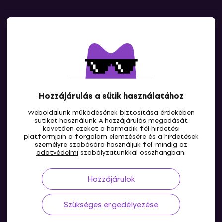
Kapcsolatok
Lépj kapcsolatba velünk
Hozzájárulás a sütik használatához
Weboldalunk működésének biztosítása érdekében
sütiket használunk. A hozzájárulás megadását
követően ezeket a harmadik fél hirdetési
platformjain a forgalom elemzésére és a hirdetések
személyre szabására használjuk fel, mindig az
HU
adatvédelmi
szabályzatunkkal összhangban.
Hozzájárulok
Szükséges engedélyezése