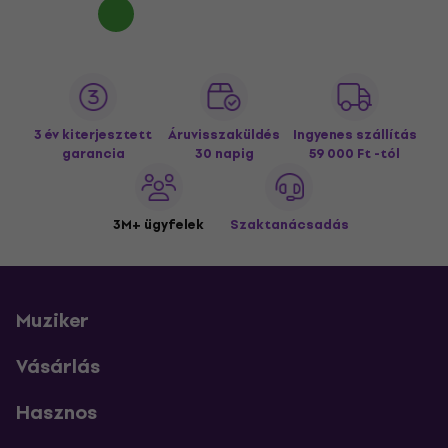
3 év kiterjesztett
Áruvisszaküldés
Ingyenes szállítás
garancia
30 napig
59 000 Ft -tól
3M+ ügyfelek
Szaktanácsadás
Muziker
Vásárlás
Hasznos