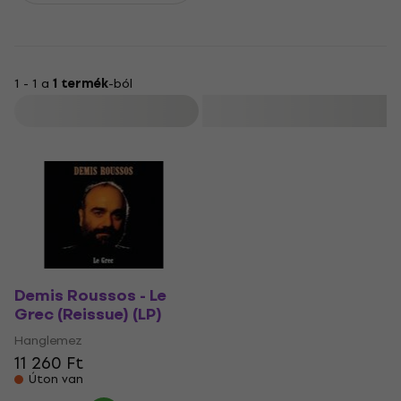
1 - 1 a
1 termék
-ból
Szűrő
Demis Roussos - Le
Grec (Reissue) (LP)
Hanglemez
11 260 Ft
Úton van