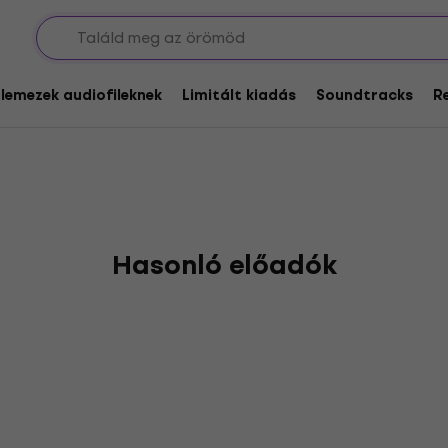
glemezek audiofileknek
Limitált kiadás
Soundtracks
R
Hasonló előadók