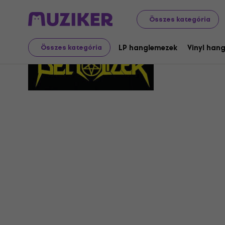
Összes kategória
Demolizer
LP hanglemezek
Vinyl han
Összes kategória