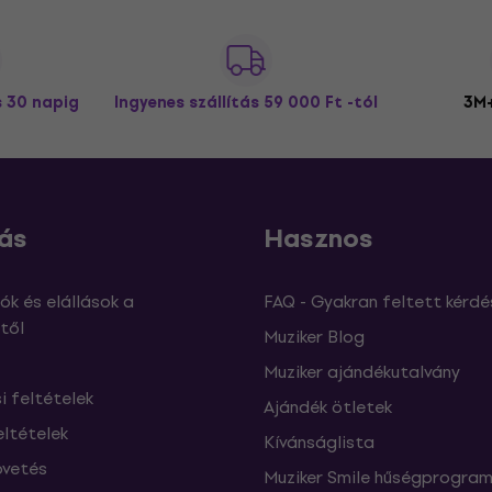
s 30 napig
Ingyenes szállítás
59 000 Ft -tól
3M+
ás
Hasznos
ók és elállások a
FAQ - Gyakran feltett kérdé
től
Muziker Blog
Muziker ajándékutalvány
si feltételek
Ajándék ötletek
eltételek
Kívánságlista
vetés
Muziker Smile hűségprogra