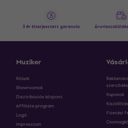
3 év kiterjesztett garancia
Áruvisszaküldé
Muziker
Vásárl
Rólunk
Reklamáci
szerződés
Showroomok
Kuponok
Disztribúciós központ
Kiszállítá
Affiliate program
Fizetési f
Logó
Csomagkö
Impresszum