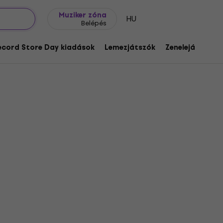
Ajándék ötletek
FAQ
Muziker Blog
Muziker zóna
HU
Belépés
ecord Store Day kiadások
Lemezjátszók
Zenelejátszók