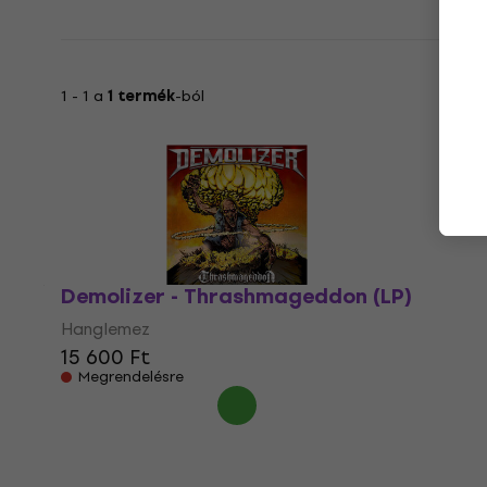
1 - 1 a
1 termék
-ból
Demolizer - Thrashmageddon (LP)
Hanglemez
15 600 Ft
Megrendelésre