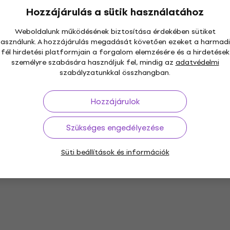
Hozzájárulás a sütik használatához
Weboldalunk működésének biztosítása érdekében sütiket
használunk. A hozzájárulás megadását követően ezeket a harmadi
fél hirdetési platformjain a forgalom elemzésére és a hirdetések
személyre szabására használjuk fel, mindig az
adatvédelmi
szabályzatunkkal összhangban.
Hozzájárulok
Szükséges engedélyezése
Süti beállítások és információk