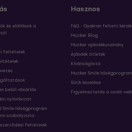
ás
Hasznos
ók és elállások a
FAQ - Gyakran feltett kérdé
től
Muziker Blog
Muziker ajándékutalvány
si feltételek
Ajándék ötletek
eltételek
Kívánságlista
vetés
Muziker Smile hűségprogra
lgáltatások
Sütik kezelése
n belüli vásárlás
Figyelmeztetés a csaló web
ési nyilatkozat
 Smile hűségprogram
mi szabályzata
szerződési feltételek