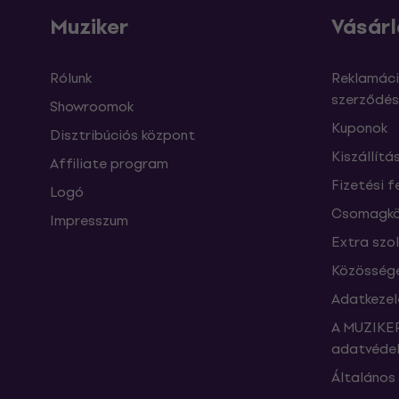
Muziker
Vásárl
Rólunk
Reklamáci
szerződés
Showroomok
Kuponok
Disztribúciós központ
Kiszállítá
Affiliate program
Fizetési f
Logó
Csomagkö
Impresszum
Extra szo
Közössége
Adatkezel
A MUZIKER
adatvédel
Általános 