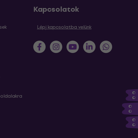
Kapcsolatok
sek
Lépj kapcsolatba velünk
m
oldalakra