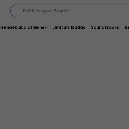
hukhin
glemezek audiofileknek
Limitált kiadás
Soundtracks
R