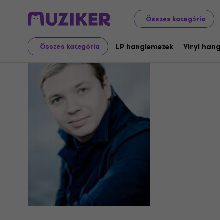
Összes kategória
Denis Koz
LP hanglemezek
Vinyl han
Összes kategória