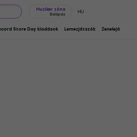
Ajándék ötletek
FAQ
Muziker Blog
Muziker zóna
HU
Belépés
ecord Store Day kiadások
Lemezjátszók
Zenelejátszók