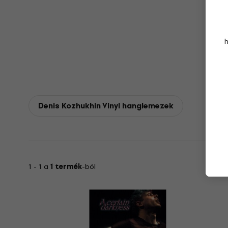
Denis Kozhukhin Vinyl hanglemezek
1 - 1 a
1 termék
-ból