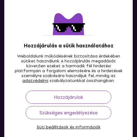
Kapcsolatok
Lépj kapcsolatba velünk
Hozzájárulás a sütik használatához
Weboldalunk működésének biztosítása érdekében
sütiket használunk. A hozzájárulás megadását
követően ezeket a harmadik fél hirdetési
platformjain a forgalom elemzésére és a hirdetések
személyre szabására használjuk fel, mindig az
HU
adatvédelmi
szabályzatunkkal összhangban.
Hozzájárulok
Szükséges engedélyezése
Süti beállítások és információk
© 2004-2026 MUZIKER a.s.