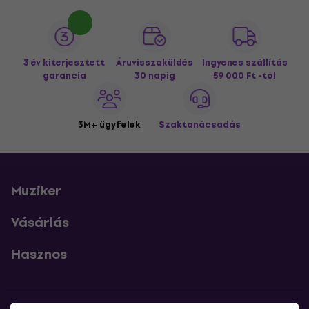
3 év kiterjesztett
Áruvisszaküldés
Ingyenes szállítás
garancia
30 napig
59 000 Ft -tól
3M+ ügyfelek
Szaktanácsadás
Muziker
Vásárlás
Hasznos