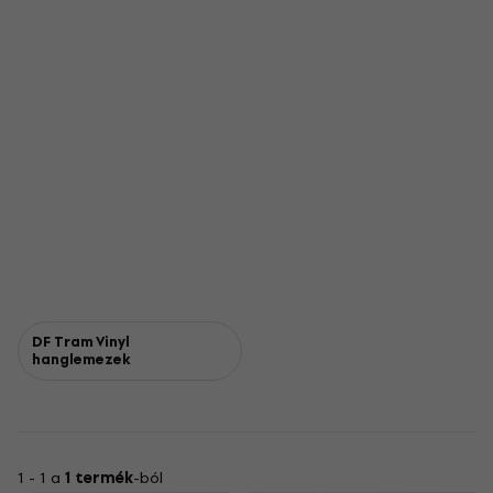
DF Tram Vinyl
hanglemezek
1 - 1 a
1 termék
-ból