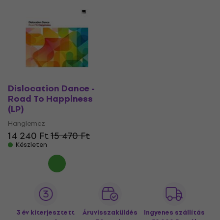
Dislocation Dance -
Road To Happiness
(LP)
Hanglemez
14 240 Ft
15 470 Ft
Készleten
3 év kiterjesztett
Áruvisszaküldés
Ingyenes szállítás