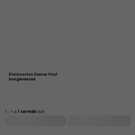
Dislocation Dance Vinyl
hanglemezek
1 - 1 a
1 termék
-ból
Szűrő