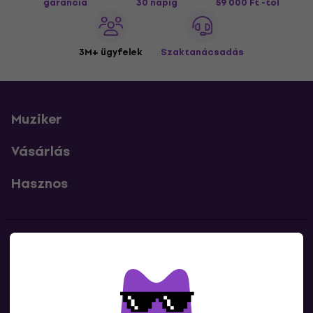
garancia
30 napig
59 000 Ft -tól
3M+ ügyfelek
Szaktanácsadás
Muziker
Vásárlás
Hasznos
Kapcsolatok
Lépj kapcsolatba velünk