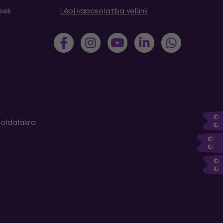
sek
Lépj kapcsolatba velünk
m
oldalakra