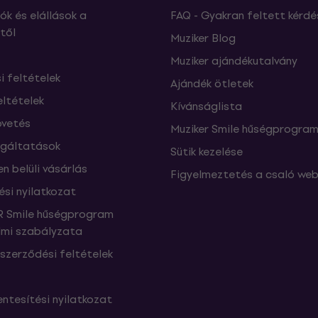
ók és elállások a
FAQ - Gyakran feltett kérdé
től
Muziker Blog
Muziker ajándékutalvány
si feltételek
Ajándék ötletek
eltételek
Kívánságlista
vetés
Muziker Smile hűségprogra
lgáltatások
Sütik kezelése
n belüli vásárlás
Figyelmeztetés a csaló web
ési nyilatkozat
 Smile hűségprogram
mi szabályzata
szerződési feltételek
ntesítési nyilatkozat