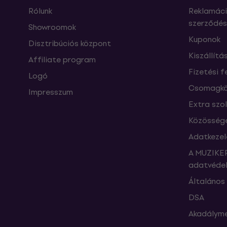
Rólunk
Reklamáci
szerződés
Showroomok
Kuponok
Disztribúciós központ
Kiszállítá
Affiliate program
Fizetési f
Logó
Csomagkö
Impresszum
Extra szo
Közössége
Adatkezel
A MUZIKER
adatvédel
Általános 
DSA
Akadályme