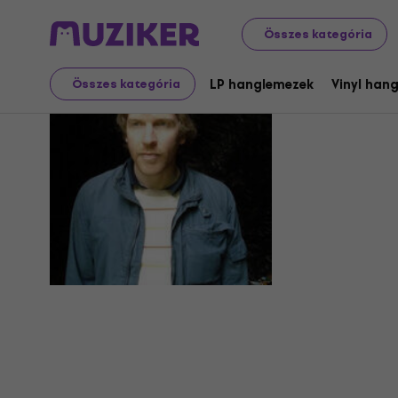
Összes kategória
Doug Pais
LP hanglemezek
Vinyl han
Összes kategória