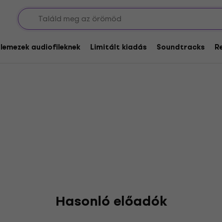
ley
glemezek audiofileknek
Limitált kiadás
Soundtracks
R
Hasonló előadók