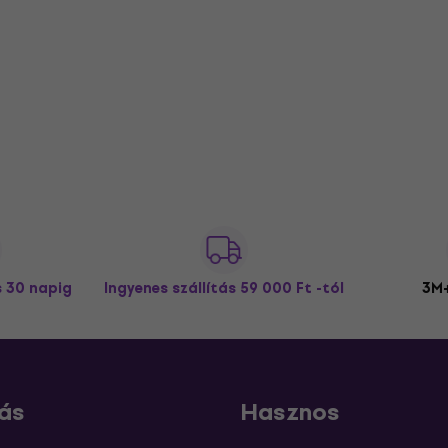
s 30 napig
Ingyenes szállítás
59 000 Ft -tól
3M+
ás
Hasznos