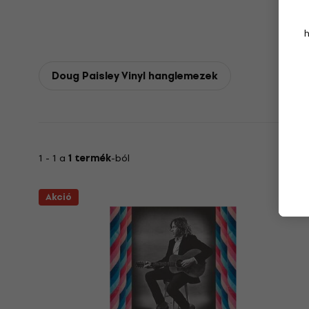
Doug Paisley Vinyl hanglemezek
1 - 1 a
1 termék
-ból
Akció