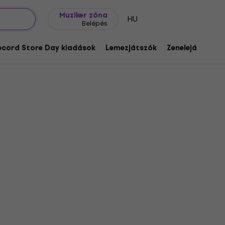
Ajándék ötletek
FAQ
Muziker Blog
Muziker zóna
HU
Belépés
ecord Store Day kiadások
Lemezjátszók
Zenelejátszók