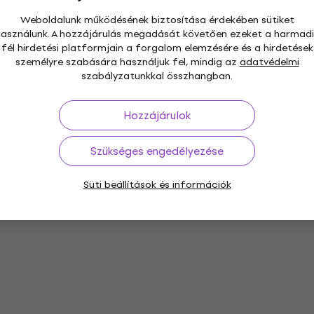
Weboldalunk működésének biztosítása érdekében sütiket
használunk. A hozzájárulás megadását követően ezeket a harmadi
fél hirdetési platformjain a forgalom elemzésére és a hirdetések
személyre szabására használjuk fel, mindig az
adatvédelmi
szabályzatunkkal összhangban.
Hozzájárulok
Szükséges engedélyezése
Süti beállítások és információk