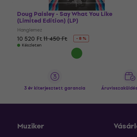
Doug Paisley - Say What You Like
(Limited Edition) (LP)
Hanglemez
10 520 Ft
11 450 Ft
- 8 %
Készleten
3 év kiterjesztett garancia
Áruvisszaküldé
Muziker
Vásárl