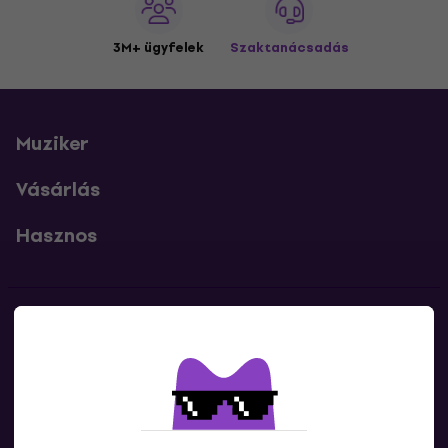
3M+ ügyfelek
Szaktanácsadás
Muziker
Vásárlás
Hasznos
Kapcsolatok
Lépj kapcsolatba velünk