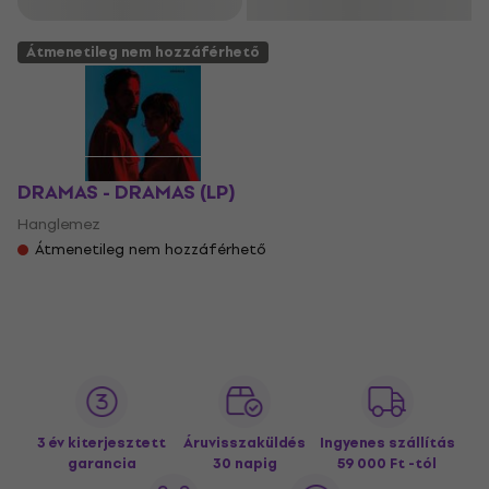
Szűrő
Átmenetileg nem hozzáférhető
DRAMAS - DRAMAS (LP)
Hanglemez
Átmenetileg nem hozzáférhető
3 év kiterjesztett
Áruvisszaküldés
Ingyenes szállítás
garancia
30 napig
59 000 Ft -tól