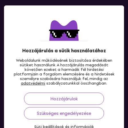
Kapcsolatok
Lépj kapcsolatba velünk
Hozzájárulás a sütik használatához
Weboldalunk működésének biztosítása érdekében
sütiket használunk. A hozzájárulás megadását
követően ezeket a harmadik fél hirdetési
platformjain a forgalom elemzésére és a hirdetések
személyre szabására használjuk fel, mindig az
HU
adatvédelmi
szabályzatunkkal összhangban.
Hozzájárulok
Szükséges engedélyezése
Süti beállítások és információk