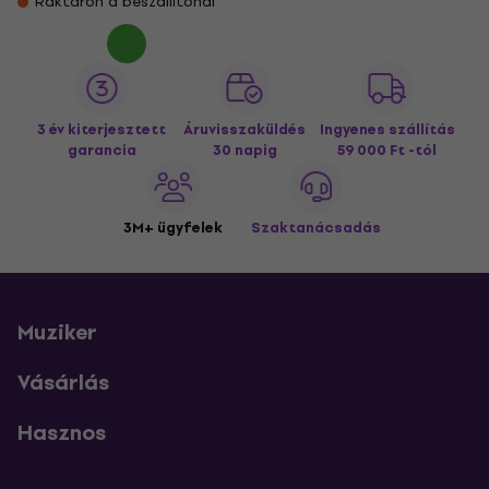
Raktáron a beszállítónál
3 év kiterjesztett
Áruvisszaküldés
Ingyenes szállítás
garancia
30 napig
59 000 Ft -tól
3M+ ügyfelek
Szaktanácsadás
Muziker
Vásárlás
Hasznos