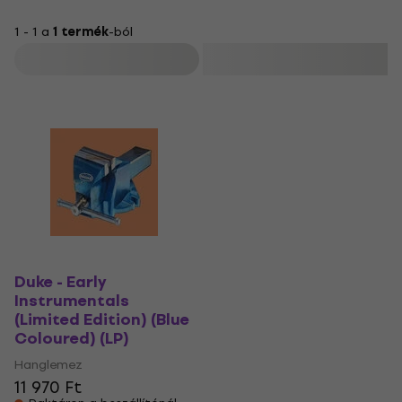
1 - 1 a
1 termék
-ból
Szűrő
Duke - Early
Instrumentals
(Limited Edition) (Blue
Coloured) (LP)
Hanglemez
11 970 Ft