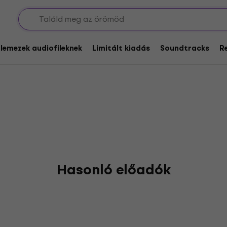
les
glemezek audiofileknek
Limitált kiadás
Soundtracks
R
Hasonló előadók