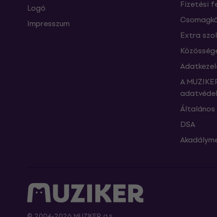
Fizetési f
Logó
Csomagkö
Impresszum
Extra szo
Közössége
Adatkezel
A MUZIKER
adatvédel
Általános 
DSA
Akadályme
© 2004-2026 MUZIKER a.s.