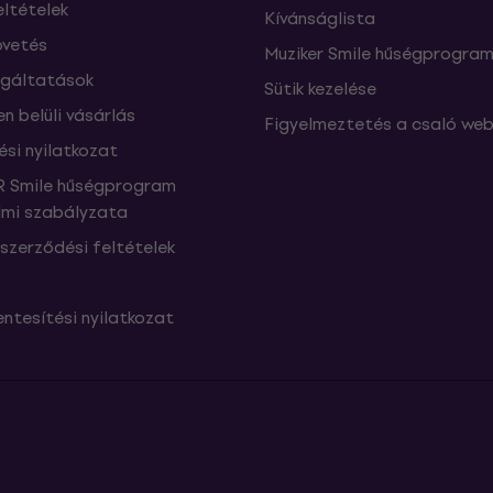
eltételek
Kívánságlista
vetés
Muziker Smile hűségprogra
lgáltatások
Sütik kezelése
n belüli vásárlás
Figyelmeztetés a csaló web
ési nyilatkozat
 Smile hűségprogram
mi szabályzata
szerződési feltételek
ntesítési nyilatkozat