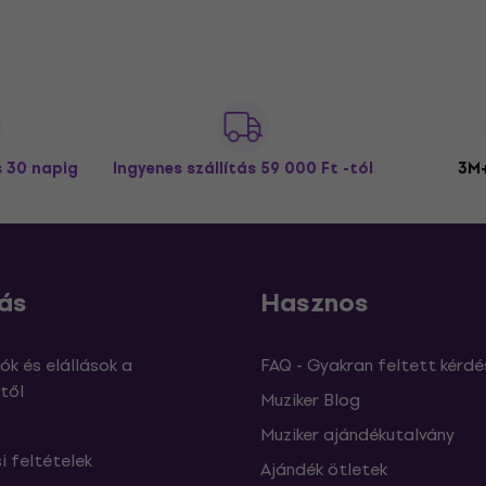
s 30 napig
Ingyenes szállítás
59 000 Ft -tól
3M+
ás
Hasznos
ók és elállások a
FAQ - Gyakran feltett kérdé
től
Muziker Blog
Muziker ajándékutalvány
si feltételek
Ajándék ötletek