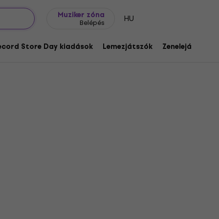
Ajándék ötletek
FAQ
Muziker Blog
Muziker zóna
HU
Belépés
ecord Store Day kiadások
Lemezjátszók
Zenelejátszók