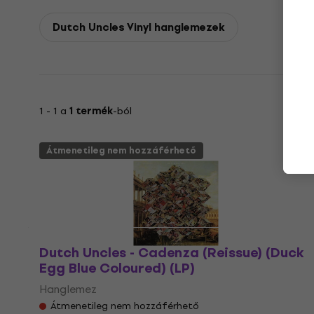
Dutch Uncles Vinyl hanglemezek
1 - 1 a
1 termék
-ból
Átmenetileg nem hozzáférhető
Dutch Uncles - Cadenza (Reissue) (Duck
Egg Blue Coloured) (LP)
Hanglemez
Átmenetileg nem hozzáférhető