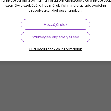
fél hirdetési platformjain a forgalom elemzésére és a hirdetések
személyre szabására használjuk fel, mindig az
adatvédelmi
szabályzatunkkal összhangban.
Hozzájárulok
Szükséges engedélyezése
Süti beállítások és információk