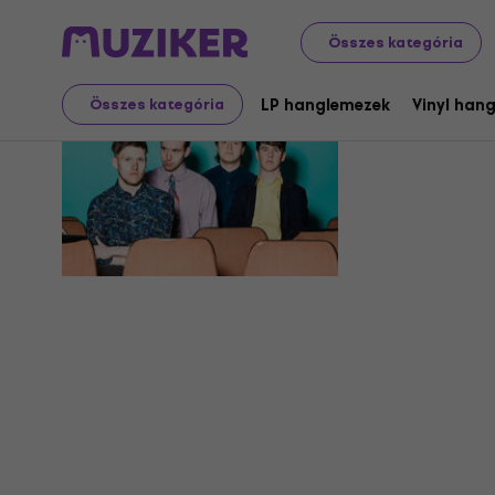
Összes kategória
Dutch Unc
LP hanglemezek
Vinyl han
Összes kategória