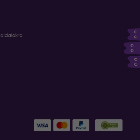
m
oldalakra