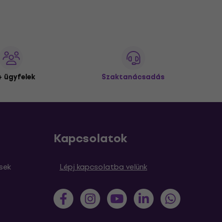
 ügyfelek
Szaktanácsadás
Kapcsolatok
sek
Lépj kapcsolatba velünk