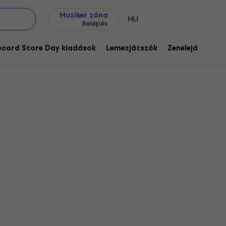
Ajándék ötletek
FAQ
Muziker Blog
Muziker zóna
HU
Belépés
ecord Store Day kiadások
Lemezjátszók
Zenelejátszók