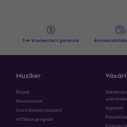
3 év kiterjesztett garancia
Áruvisszaküldé
Muziker
Vásárl
Rólunk
Reklamáci
szerződés
Showroomok
Kuponok
Disztribúciós központ
Kiszállítá
Affiliate program
Fizetési f