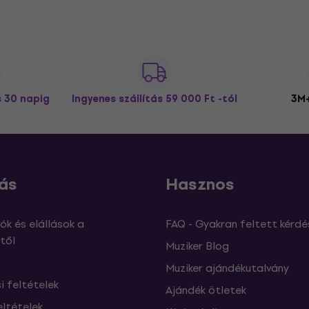
s 30 napig
Ingyenes szállítás
59 000 Ft -tól
3M+
ás
Hasznos
ók és elállások a
FAQ - Gyakran feltett kérdé
től
Muziker Blog
Muziker ajándékutalvány
si feltételek
Ajándék ötletek
eltételek