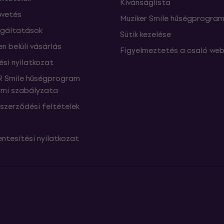
Kívánságlista
vetés
Muziker Smile hűségprogra
lgáltatások
Sütik kezelése
n belüli vásárlás
Figyelmeztetés a csaló web
ési nyilatkozat
 Smile hűségprogram
mi szabályzata
szerződési feltételek
ntesítési nyilatkozat