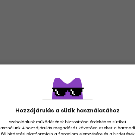
Hozzájárulás a sütik használatához
Weboldalunk működésének biztosítása érdekében sütiket
használunk. A hozzájárulás megadását követően ezeket a harmadi
fél hirdetési platformjain a forgalom elemzésére és a hirdetések