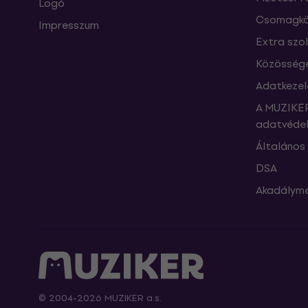
Logó
Csomagkö
Impresszum
Extra szo
Közössége
Adatkezel
A MUZIKER
adatvédel
Általános 
DSA
Akadályme
© 2004-2026 MUZIKER a.s.