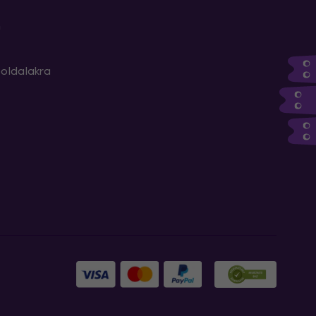
m
oldalakra