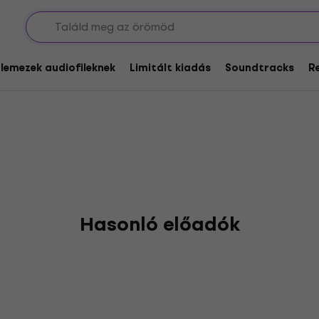
glemezek audiofileknek
Limitált kiadás
Soundtracks
R
Hasonló előadók