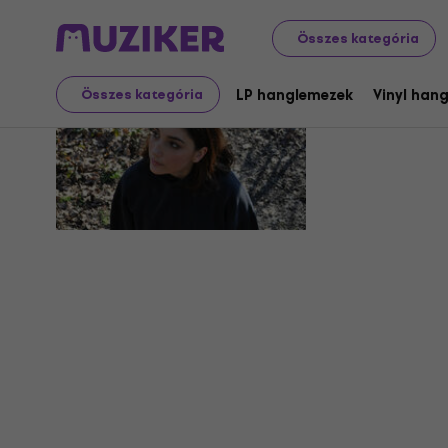
Összes kategória
Eve Owen
LP hanglemezek
Vinyl han
Összes kategória