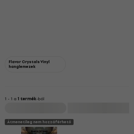
Flavor Crystals Vinyl
hanglemezek
1 - 1 a
1 termék
-ból
Szűrő
Átmenetileg nem hozzáférhető