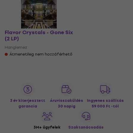
Flavor Crystals - Gone Six
(2 LP)
Hanglemez
Átmenetileg nem hozzáférhető
3 év kiterjesztett
Áruvisszaküldés
Ingyenes szállítás
garancia
30 napig
59 000 Ft -tól
3M+ ügyfelek
Szaktanácsadás