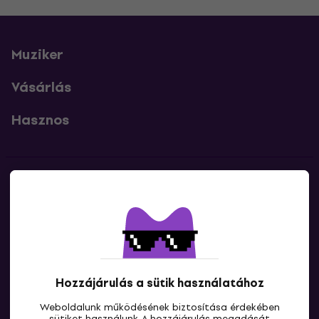
Muziker
Vásárlás
Hasznos
Kapcsolatok
Lépj kapcsolatba velünk
Hozzájárulás a sütik használatához
Weboldalunk működésének biztosítása érdekében
sütiket használunk. A hozzájárulás megadását